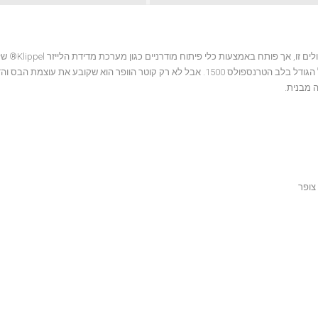
ה-Magnat Transpuls 1500 מצויד ברכיבים קלאסיים של 
נעשה שימוש בקליבר המוביל של 38 ס"מ/15 אינץ'. לא רצינו להתפשר על הגודל בלב הטרנספולס 1500. אבל לא רק קוטר הוופר הוא שקובע את ע
 מבנית.