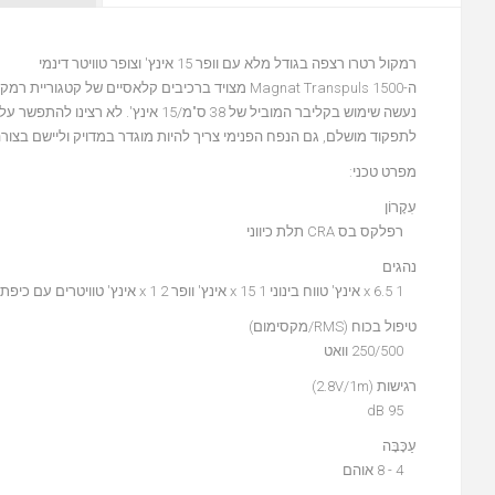
רמקול רטרו רצפה בגודל מלא עם וופר 15 אינץ' וצופר טוויטר דינמי
לתפקוד מושלם, גם הנפח הפנימי צריך להיות מוגדר במדויק וליישם בצורה
מפרט טכני:
עִקָרוֹן
רפלקס בס CRA תלת כיווני
נהגים
1 x 6.5 אינץ' טווח בינוני 1 x 15 אינץ' וופר 2 x 1 אינץ' טוויטרים עם כיפת צופר
טיפול בכוח (RMS/מקסימום)
250/500 וואט
רגישות (2.8V/1m)
95 dB
עַכָּבָּה
4 - 8 אוהם