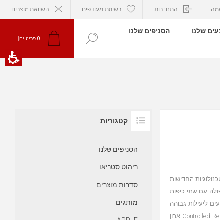
מה
התחברות
רשימת מעודפים
השוואת מוצרים
ים שלנו
הסניפים שלנו
0
פריט[ים]
קטגוריות
הסניפים שלנו
ריהוט סטריאו
 טוויטר דינמי הטכנולוגיות החדישות
סדרות מוצרים
ולה עם שתי כיפות
מותגים
יצועים ליעילות גבוהה
שכפול בס עמוק ומדויק על ידי וופר בגודל 15 אינץ' בארון בס ייחודי Controlled Reflex ארון