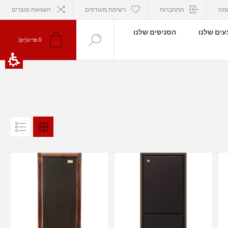
מה
התחברות
רשימת מעודפים
השוואת מוצרים
ים שלנו
הסניפים שלנו
0
פריט[ים]