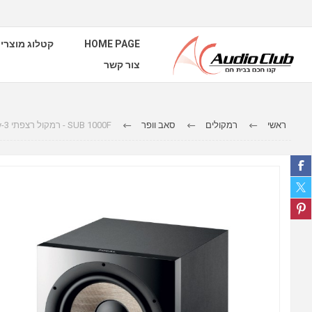
HOME PAGE
קטלוג מוצרי
צור קשר
ראשי
רמקולים
סאב וופר
SUB 1000F - רמקול רצפתי 3-way באיכות שמע גבוהה