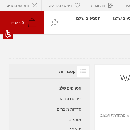
מה
התחברות
רשימת מעודפים
השוואת מוצרים
ים שלנו
הסניפים שלנו
0
פריט[ים]
קטגוריות
מקול רצפתי 3-WAY
הסניפים שלנו
ריהוט סטריאו
סדרות מוצרים
רמקול רצפתי SUB 1000F מציע חוויית שמע עוצמתית עם מערכת 3-way מתקדמת ועיצוב
מותגים