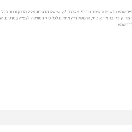
SUB 1000F הוא רמקול רצפתי מתקדם המשולב בטכנולוגיית שמע חדשנית ובעיצוב מודרני. מערכת 3-way שלו מב
מדויק ודרייבר מיד איכותי, הרמקול הזה מתאים לכל סוגי המוזיקה ולצפייה בסרטים. ה
חדר שמע.