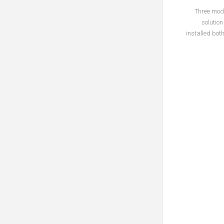
Three mode
solution
installed bot