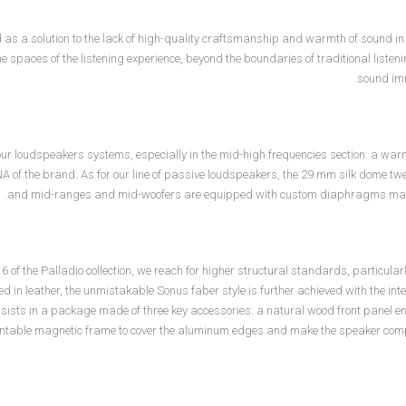
 as a solution to the lack of high-quality craftsmanship and warmth of sound in 
e spaces of the listening experience, beyond the boundaries of traditional liste
sound imm
f our loudspeakers systems, especially in the mid-high frequencies section: a w
DNA of the brand. As for our line of passive loudspeakers, the 29 mm silk dom
and mid-ranges and mid-woofers are equipped with custom diaphragms made in
 6 of the Palladio collection, we reach for higher structural standards, particula
d in leather, the unmistakable Sonus faber style is further achieved with the int
nsists in a package made of three key accessories: a natural wood front panel 
intable magnetic frame to cover the aluminum edges and make the speaker complete