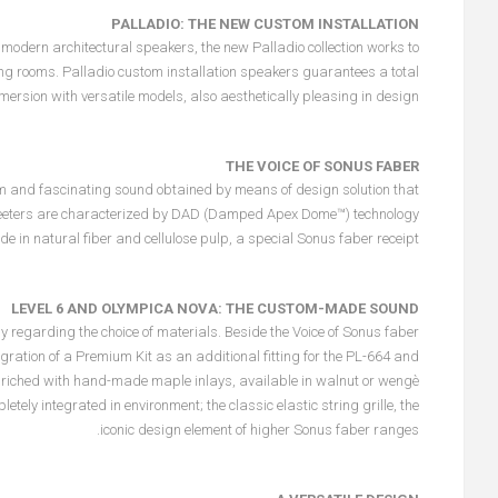
PALLADIO: THE NEW CUSTOM INSTALLATION
modern architectural speakers, the new Palladio collection works to
ning rooms. Palladio custom installation speakers guarantees a total
ersion with versatile models, also aesthetically pleasing in design.
THE VOICE OF SONUS FABER
arm and fascinating sound obtained by means of design solution that
e tweeters are characterized by DAD (Damped Apex Dome™) technology
 natural fiber and cellulose pulp, a special Sonus faber receipt.
LEVEL 6 AND OLYMPICA NOVA: THE CUSTOM-MADE SOUND
rly regarding the choice of materials. Beside the Voice of Sonus faber
egration of a Premium Kit as an additional fitting for the PL-664 and
enriched with hand-made maple inlays, available in walnut or wengè
ly integrated in environment; the classic elastic string grille, the
iconic design element of higher Sonus faber ranges.