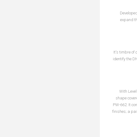
Developed
expand th
It's timbre o
identify the 
With Level
shape covere
PW-662. It co
finishes; a pa