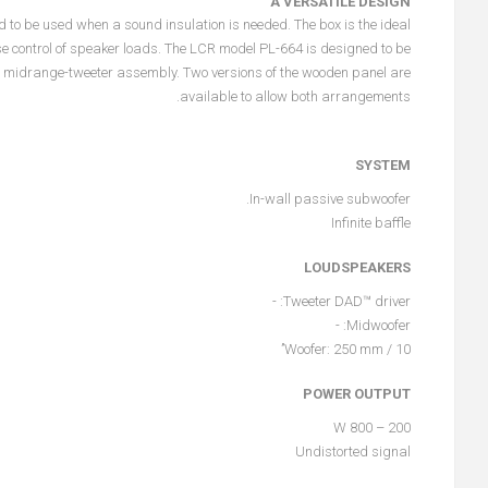
A VERSATILE DESIGN
to be used when a sound insulation is needed. The box is the ideal
ise control of speaker loads. The LCR model PL-664 is designed to be
the midrange-tweeter assembly. Two versions of the wooden panel are
available to allow both arrangements.
SYSTEM
In-wall passive subwoofer.
Infinite baffle
LOUDSPEAKERS
Tweeter DAD™ driver: -
Midwoofer: -
Woofer: 250 mm / 10’’
POWER OUTPUT
200 – 800 W
Undistorted signal