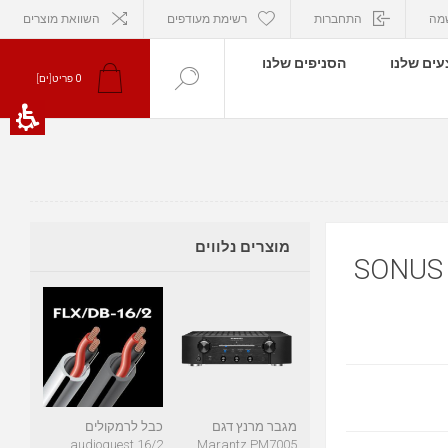
מה
התחברות
רשימת מעודפים
השוואת מוצרים
ים שלנו
הסניפים שלנו
פריט[ים]
0
מוצרים נלווים
SONUS 
מגבר מרנץ דגם
כבל לרמקולים
audioquest 16/2
Marantz PM7005