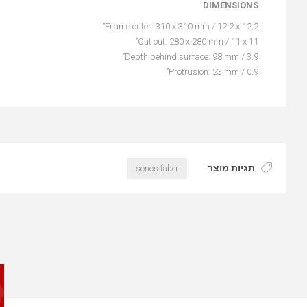
DIMENSIONS
Frame outer: 310 x 310 mm / 12.2 x 12.2’’
Cut out: 280 x 280 mm / 11 x 11’’
Depth behind surface: 98 mm / 3.9’’
Protrusion: 23 mm / 0.9’’
תגיות מוצר
sonos faber