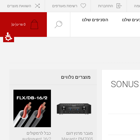
מה
התחברות
רשימת מעודפים
השוואת מוצרים
ים שלנו
הסניפים שלנו
פריט[ים]
0
מוצרים נלווים
SONUS 
מגבר מרנץ דגם
כבל לרמקולים
audioquest 16/2
Marantz PM7005