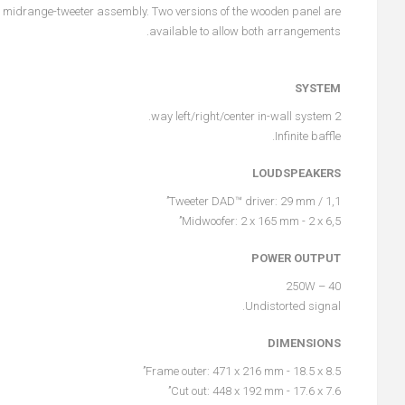
the midrange-tweeter assembly. Two versions of the wooden panel are
available to allow both arrangements.
SYSTEM
2 way left/right/center in-wall system.
Infinite baffle.
LOUDSPEAKERS
Tweeter DAD™ driver: 29 mm / 1,1’’
Midwoofer: 2 x 165 mm - 2 x 6,5’’
POWER OUTPUT
40 – 250W
Undistorted signal.
DIMENSIONS
Frame outer: 471 x 216 mm - 18.5 x 8.5’’
Cut out: 448 x 192 mm - 17.6 x 7.6’’