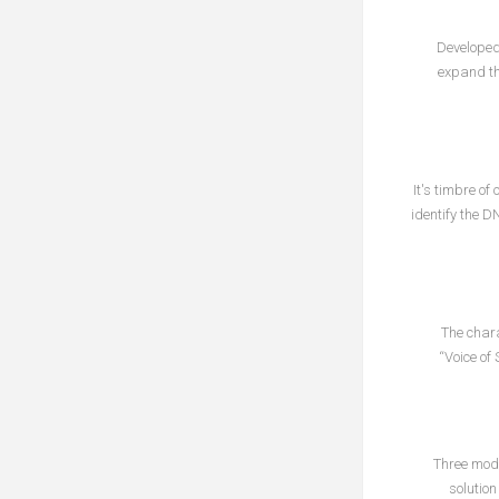
Developed
expand th
It's timbre o
identify the 
The chara
“Voice of 
Three mode
solution