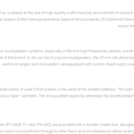
 as a solution to the lack of high-quality craftsmanship and warmth of sound in 
e spaces of the listening experience, beyond the boundaries of traditional liste
sound imm
f our loudspeakers systems, especially in the mid-high frequencies section: a w
DNA of the brand. As for our line of passive loudspeakers, the 29 mm silk dom
and mid-ranges and mid-woofers are equipped with custom diaphragms made in
cterization of Level 5 front panels is the same of the Sonetto collection. The sa
Sonus faber” aesthetic. The string pattern explicitly references the Sonetto booksh
ls (PC-664P, PL-664, PW-662) are provided with a wooden sealed box, designed 
 to avoid sound pollution through to other floors and simultaneously allows prec