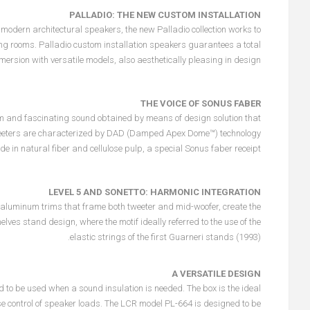
PALLADIO: THE NEW CUSTOM INSTALLATION
modern architectural speakers, the new Palladio collection works to
ning rooms. Palladio custom installation speakers guarantees a total
ersion with versatile models, also aesthetically pleasing in design.
THE VOICE OF SONUS FABER
arm and fascinating sound obtained by means of design solution that
e tweeters are characterized by DAD (Damped Apex Dome™) technology
 natural fiber and cellulose pulp, a special Sonus faber receipt.
LEVEL 5 AND SONETTO: HARMONIC INTEGRATION
tin aluminum trims that frame both tweeter and mid-woofer, create the
elves stand design, where the motif ideally referred to the use of the
elastic strings of the first Guarneri stands (1993).
A VERSATILE DESIGN
to be used when a sound insulation is needed. The box is the ideal
ise control of speaker loads. The LCR model PL-664 is designed to be