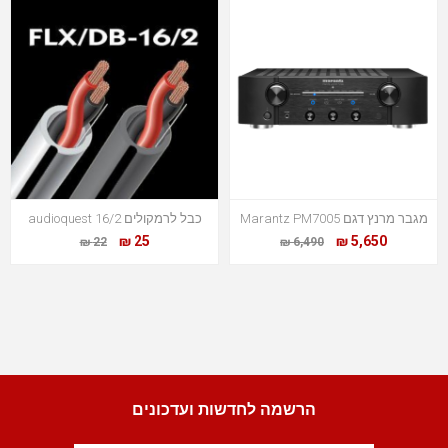
מגבר מרנץ דגם Marantz PM7005
כבל לרמקולים audioquest 16/2
25 ₪
5,650 ₪
22 ₪
6,490 ₪
הרשמה לחדשות ועדכונים