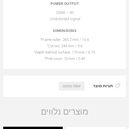
POWER OUTPUT
40 – 200W
Undistorted signal.
DIMENSIONS
Frame outer: 265.2 mm / 10.4’’
Cut out: 244 mm / 9.6’’
Depth behind surface: 170 mm / 6.70’’
Protrusion: 10 mm / 0.40’’
תגיות מוצר
sonos faber
מוצרים נלווים