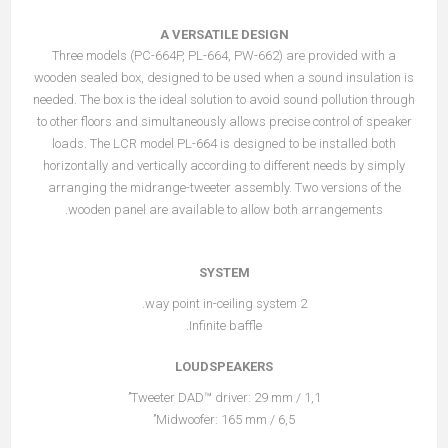
A VERSATILE DESIGN
Three models (PC-664P, PL-664, PW-662) are provided with a
wooden sealed box, designed to be used when a sound insulation is
needed. The box is the ideal solution to avoid sound pollution through
to other floors and simultaneously allows precise control of speaker
loads. The LCR model PL-664 is designed to be installed both
horizontally and vertically according to different needs by simply
arranging the midrange-tweeter assembly. Two versions of the
wooden panel are available to allow both arrangements.
SYSTEM
2 way point in-ceiling system.
Infinite baffle.
LOUDSPEAKERS
Tweeter DAD™ driver: 29 mm / 1,1’’
Midwoofer: 165 mm / 6,5’’