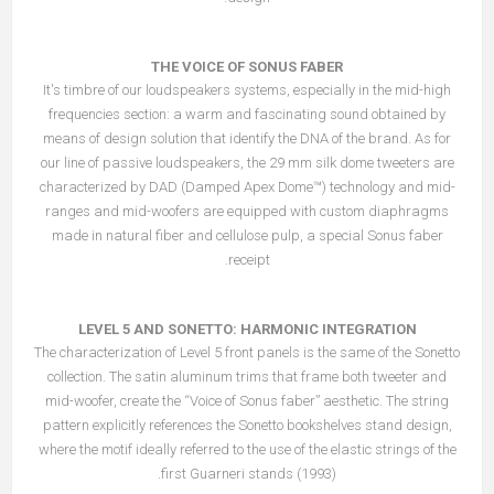
THE VOICE OF SONUS FABER
It's timbre of our loudspeakers systems, especially in the mid-high
frequencies section: a warm and fascinating sound obtained by
means of design solution that identify the DNA of the brand. As for
our line of passive loudspeakers, the 29 mm silk dome tweeters are
characterized by DAD (Damped Apex Dome™) technology and mid-
ranges and mid-woofers are equipped with custom diaphragms
made in natural fiber and cellulose pulp, a special Sonus faber
receipt.
LEVEL 5 AND SONETTO: HARMONIC INTEGRATION
The characterization of Level 5 front panels is the same of the Sonetto
collection. The satin aluminum trims that frame both tweeter and
mid-woofer, create the “Voice of Sonus faber” aesthetic. The string
pattern explicitly references the Sonetto bookshelves stand design,
where the motif ideally referred to the use of the elastic strings of the
first Guarneri stands (1993).