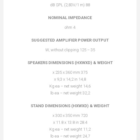
88 dB SPL (2,83V/1 m)
NOMINAL IMPEDANCE
4 ohm
SUGGESTED AMPLIFIER POWER OUTPUT
35 – 125 W, without clipping
SPEAKERS DIMENSIONS (HXWXD) & WEIGHT
375 x 235 x 360 mm
14,8 x 9,3 x 14,2 in
14,6 Kg ea – net weight
32,2 lb ea – net weight
STAND DIMENSIONS (HXWXD) & WEIGHT
720 x 300 x 350 mm
28.4 x 11.8 x 13.8 in
11,2 Kg ea – net weight
24,7 lb ea – net weight