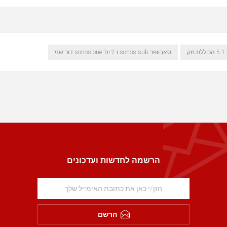
ק
סאבוופר sonos sub ו-2 יח’ sonos one דור שני
הרשמה לחדשות ועדכונים
הרשם