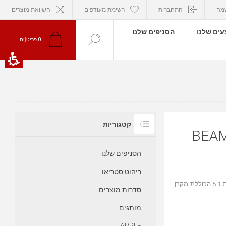
מה
התחברות
רשימת מעודפים
השוואת מוצרים
ים שלנו
הסניפים שלנו
0
פריט[ים]
קטגוריות
הסניפים שלנו
ריהוט סטריאו
סט 5.1 עם 2 יח’ ONE, וBEAM חווית קולנוע אלחוטית ועוצמתית! מערכת 5.1 הכוללת מקרן
סדרות מוצרים
מותגים