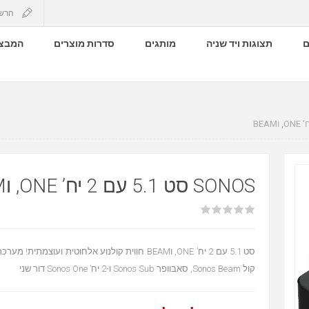
הרש
ם
תצוגות ויד שניה
מותגים
סדרות מוצרים
המבצע
SONOS סט 5.1 עם 2 יח’ ONE, וBEAM
קול Sonos Beam, סאבוופר Sonos Sub ו-2 יח’ Sonos One דור שני