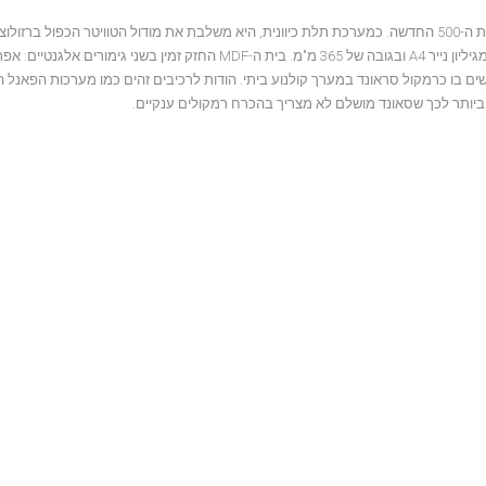
ה-Signature 503 הוא, כרמקול על מדף, הנציג הקומפקטי ביותר של סדרת ה-500 החדשה. כמערכת תלת כיוונית, היא משלבת את מודול הטוויטר הכפ
יחידת בס-בינוני בגודל 17 ס"מ. הוא מאחד את כל זה בטביעת רגל קטנה מגיליון נייר A4 ובגובה של 365 מ"מ. בית ה-MDF החזק זמין בשני 
ם בו כרמקול סראונד במערך קולנוע ביתי. הודות לרכיבים זהים כמו מערכות הפאנל ה