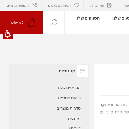
מה
התחברות
רשימת מעודפים
השוואת מוצרים
ים שלנו
הסניפים שלנו
0
פריט[ים]
קטגוריות
הסניפים שלנו
ריהוט סטריאו
 לגמישות ודינמיקה
סדרות מוצרים
וויטר כפול מוסמך Hi-Res עם שתי כיפות fmax רמקול תלת כיווני עם
מותגים