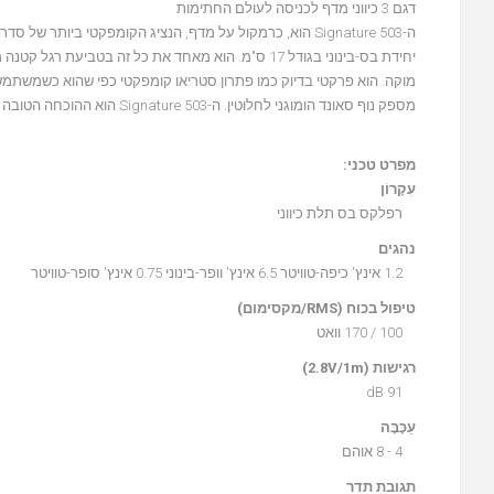
דגם 3 כיווני מדף לכניסה לעולם החתימות
מוקה. הוא פרקטי בדיוק כמו פתרון סטריאו קומפקטי כפי שהוא כשמשתמשי
מספק נוף סאונד הומוגני לחלוטין. ה-Signature 503 הוא ההוכחה הטובה ביותר לכך שסאונד מושלם לא מצריך בהכרח רמקולים ענקיים.
מפרט טכני:
עִקָרוֹן
רפלקס בס תלת כיווני
נהגים
1.2 אינץ' כיפה-טוויטר 6.5 אינץ' וופר-בינוני 0.75 אינץ' סופר-טוויטר
טיפול בכוח (RMS/מקסימום)
100 / 170 וואט
רגישות (2.8V/1m)
91 dB
עַכָּבָּה
4 - 8 אוהם
תגובת תדר