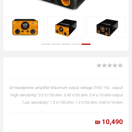
SH headphone amplifier Maximum output voltage (THD 1%) : output
“High sensibility” 0.5 V/150 ohm, 0.45 V/33 ohm, 0.4 V/10 ohm output
“Low sensibility” 1.5 V/150 ohm, 1.2 V/33 ohm, 0.65 V/10 ohm
10,490 ₪