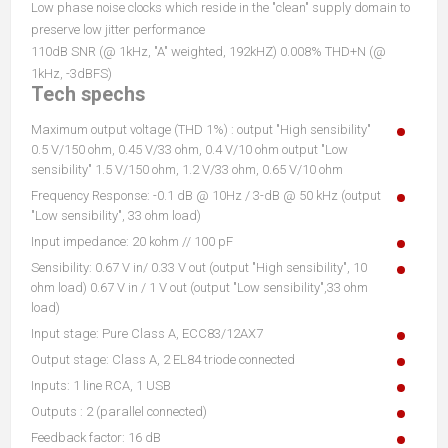
Low phase noise clocks which reside in the "clean" supply domain to
preserve low jitter performance
110dB SNR (@ 1kHz, "A" weighted, 192kHZ) 0.008% THD+N (@
1kHz, -3dBFS)
Tech spechs
Maximum output voltage (THD 1%) : output "High sensibility"
0.5 V/150 ohm, 0.45 V/33 ohm, 0.4 V/10 ohm output "Low
sensibility" 1.5 V/150 ohm, 1.2 V/33 ohm, 0.65 V/10 ohm
Frequency Response: -0.1 dB @ 10Hz / 3-dB @ 50 kHz (output
"Low sensibility", 33 ohm load)
Input impedance: 20 kohm // 100 pF
Sensibility: 0.67 V in/ 0.33 V out (output "High sensibility", 10
ohm load) 0.67 V in / 1 V out (output "Low sensibility",33 ohm
load)
Input stage: Pure Class A, ECC83/12AX7
Output stage: Class A, 2 EL84 triode connected
Inputs: 1 line RCA, 1 USB
Outputs : 2 (parallel connected)
Feedback factor: 16 dB