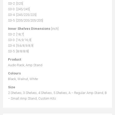
S3-2: [325]
S3-3: [245/245]
S3-4: [245/225/225]
S3-5: [205/205/205/205]
Inner Shelves Dimensions
[inch]
S3-2: [18,7]
S3-3: [16,9/16,9]
S3-4: [9,6/8,9/8,9]
S3-5: [8/8/8/8]
Product
Audio Rack, Amp Stand
Colours
Black, Walnut, White
Size
2 Shelves, 3 Shelves, 4 Shelves, 5 Shelves, A – Regular Amp Stand, B
– Small Amp Stand, Custom Kits