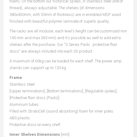
foam). On the bottom our historical spikes, in stainless steel (M8 of
thread), always adjustable. The shelves (of dimensions
580x430mm, with 30mm of thickness) are in ennobled MDF wood
finished with beautiful polymer laminate of superb quality.
The racks are all modular, each level's height can be customized min
145 mm and max 365 mm) and it's possible as well to add extra
shelves after the purchase. Our "S Series Pads . protective floor
discs" are always included into each S3 product.
A maximum of 60kg can be loaded for each shelf. The power amp
stands can support up to 120 kg
Frame
Stainless steel:
[Upper terminations], [Bottom terminations], [Regulable spikes],
[Protective floor discs (Pads)].
Aluminium tubes:
Filled with StratoCell (sound absorbing) foam for inner poles.
ABS plastic:
Protective discs on every shelf.
Inner Shelves Dimensions
[mm]