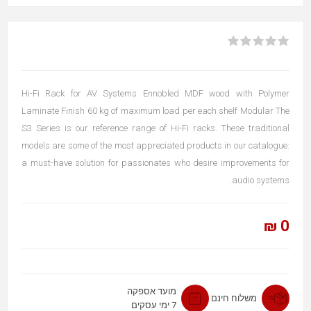
Hi-Fi Rack for AV Systems Ennobled MDF wood with Polymer
Laminate Finish 60 kg of maximum load per each shelf Modular The
S3 Series is our reference range of Hi-Fi racks. These traditional
models are some of the most appreciated products in our catalogue:
a must-have solution for passionates who desire improvements for
audio systems.
0 ₪
מועד אספקה
משלוח חינם
7 ימי עסקים