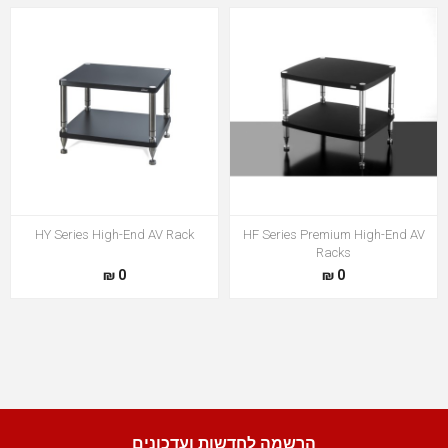
HY Series High-End AV Rack
HF Series Premium High-End AV
Racks
0 ₪
0 ₪
הרשמה לחדשות ועדכונים