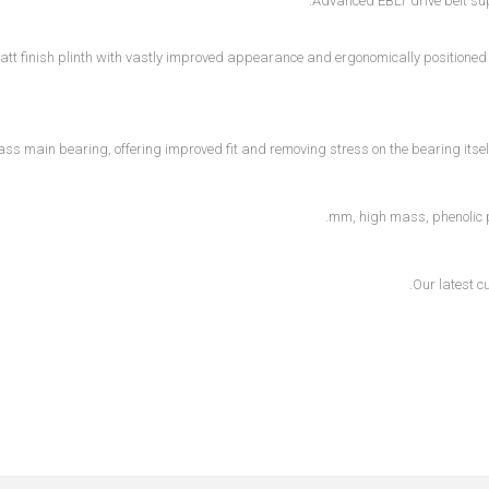
Advanced EBLT drive belt su
t finish plinth with vastly improved appearance and ergonomically positioned o
ass main bearing, offering improved fit and removing stress on the bearing itself
Our latest c