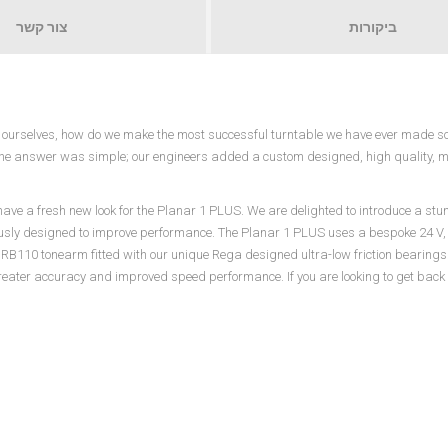
ביקורות
צור קשר
ourselves, how do we make the most successful turntable we have ever made soun
he answer was simple; our engineers added a custom designed, high quality,
ave a fresh new look for the Planar 1 PLUS. We are delighted to introduce a stu
usly designed to improve performance. The Planar 1 PLUS uses a bespoke 24 V, 
B110 tonearm fitted with our unique Rega designed ultra-low friction bearings. 
reater accuracy and improved speed performance. If you are looking to get back in