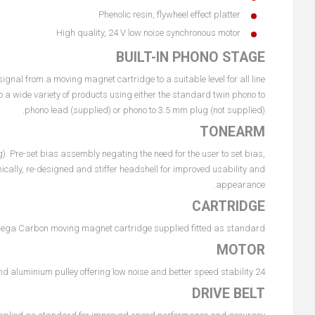
Phenolic resin, flywheel effect platter
High quality, 24 V low noise synchronous motor
BUILT-IN PHONO STAGE
 signal from a moving magnet cartridge to a suitable level for all line
to a wide variety of products using either the standard twin phono to
phono lead (supplied) or phono to 3.5 mm plug (not supplied).
TONEARM
. Pre-set bias assembly negating the need for the user to set bias,
cally, re-designed and stiffer headshell for improved usability and
appearance.
CARTRIDGE
ega Carbon moving magnet cartridge supplied fitted as standard.
MOTOR
24 V, synchronous AC motor with a new motor PCB and aluminium pulley offering low noise and better speed stability.
DRIVE BELT