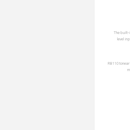
The built-
level in
RB110 tonearm
m