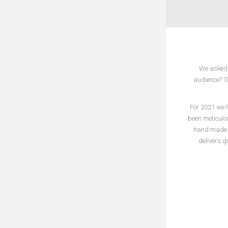
We asked 
audience? T
For 2021 we h
been meticulo
hand made R
delivers g