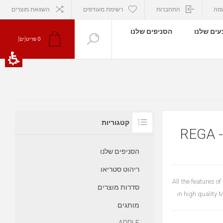
מה
התחברות
רשימת מעודפים
השוואת מוצרים
ים שלנו
הסניפים שלנו
פריט[ים]
0
קטגוריות
REGA 
הסניפים שלנו
ריהוט סטריאו
All the features o
סדרות מוצרים
in high quality 
מותגים