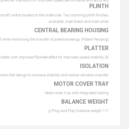
pplied as standard for improved speed performance and accuracy.
PLINTH
n/off switch located on the underside. Two stunning plinth finishes
available, matt black and matt white.
CENTRAL BEARING HOUSING
 while minimising the transfer of potential energy. (Patent Pending)
PLATTER
23 mm, high mass, phenolic platter with improved flywheel effect for improved speed stability.
ISOLATION
ustom foot design to increase stability and reduce vibration transfer.
MOTOR COVER TRAY
Motor cover tray with integrated cooling.
BALANCE WEIGHT
111 g ‘Plug and Play’ balance weight.