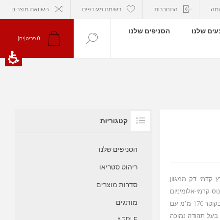
מה
התחברות
רשימת מעודפים
השוואת מוצרים
ים שלנו
הסניפים שלנו
0
פריט[ים]
קטגוריות
הסניפים שלנו
ריהוט סטריאו
יווני עם קונטרבס Hi-Fi אלגנטי: רץ קדמי דק ממגוון
סדרות מוצרים
ורחב וופר קונוס קרמי-אלומיניום
מותגים
170 מ"מ מותאם לעיוותים לשחזור קול מדויק במיוחד שני סאב וופרים בקוטר 170 מ"מ עם
יום לשחזור בס טוב מאוד פאנל קדמי מארז 45 מ"מ בעל תהודה נמוכה