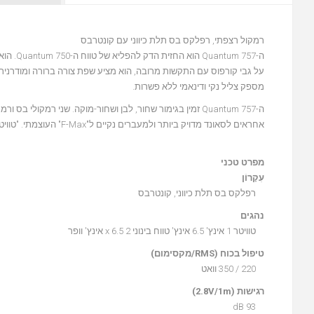
רמקול רצפתי, רפלקס בס תלת כיווני עם קונטרבס
על גבי קורפוס עם התקשות מרובה, הוא מציע שפת צורה ברורה ומודרני
מספק צליל נקי ודינאמי ללא פשרות.
אחראים לסאונד מדויק ביותר ולמעברים נקיים ל"F-Max" העוצמתי. "טוויטר כיפת בד עם קונוס כפול. בסיס האופסט מבריק אחראי על מעמד יציב ומראה מושלם.
מפרט טכני
עִקָרוֹן
רפלקס בס תלת כיווני, קונטרבס
נהגים
טוויטר 1 אינץ' 6.5 אינץ' טווח בינוני 2 x 6.5 אינץ' וופר
טיפול בכוח (RMS/מקסימום)
220 / 350 וואט
רגישות (2.8V/1m)
93 dB