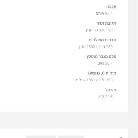
עַכָּבָּה
4 - 8 אוהם
תגובת תדר
20 - 50,000 הרץ
תדרים מוצלבים
250 הרץ / 2800 הרץ
פלט מגבר מומלץ
> 30 וואט
מידות (WxHxD)
190 x 1062 x 370 מ"מ
מִשׁקָל
24.8 ק"ג