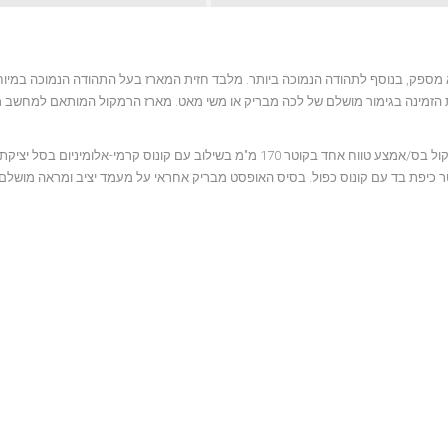
ת הזמינה בגימור מושלם של לכה מבריק או משי מאט. מארז הרמקול המותאם למחשב מ
ה-Quantum 757 זמין בגימור שחור, לבן ושחור-מוקה. שני רמקולי בס ורמקול בס/אמצע טווח אחד בקוטר 170 מ"מ בשילוב עם קונוס קרמי-אלו