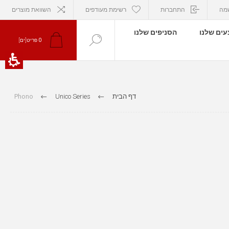
מה
התחברות
רשימת מעודפים
השוואת מוצרים
ים שלנו
הסניפים שלנו
0
פריט[ים]
דף הבית
Unico Series
Phono