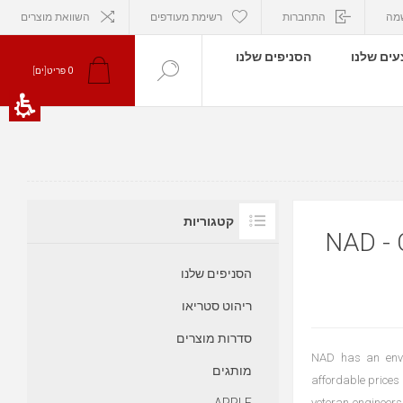
מה
התחברות
רשימת מעודפים
השוואת מוצרים
ים שלנו
הסניפים שלנו
פריט[ים]
0
קטגוריות
מפקט דיסק
הסניפים שלנו
ריהוט סטריאו
סדרות מוצרים
NAD has an envia
מותגים
affordable prices
veteran engineers 