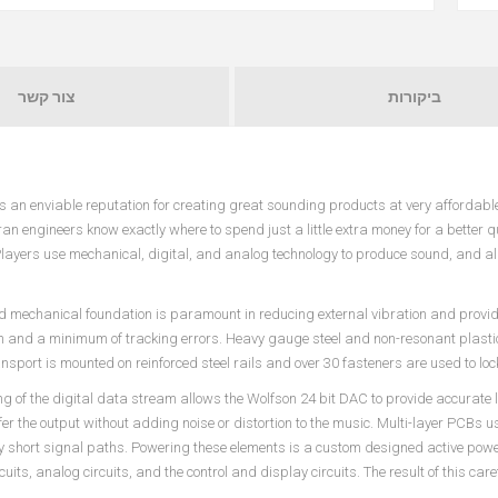
ביקורות
צור קשר
 an enviable reputation for creating great sounding products at very affordable
an engineers know exactly where to spend just a little extra money for a better q
layers use mechanical, digital, and analog technology to produce sound, and all 
id mechanical foundation is paramount in reducing external vibration and provid
n and a minimum of tracking errors. Heavy gauge steel and non-resonant plastic
ansport is mounted on reinforced steel rails and over 30 fasteners are used to lo
ing of the digital data stream allows the Wolfson 24 bit DAC to provide accurate
r the output without adding noise or distortion to the music. Multi-layer PCBs 
y short signal paths. Powering these elements is a custom designed active power
rcuits, analog circuits, and the control and display circuits. The result of this ca