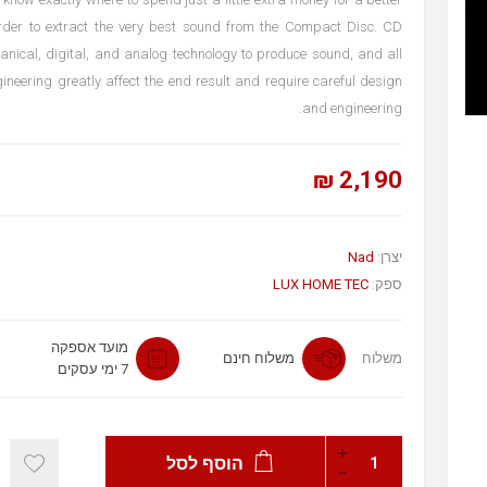
order to extract the very best sound from the Compact Disc. CD
nical, digital, and analog technology to produce sound, and all
gineering greatly affect the end result and require careful design
and engineering.
2,190 ₪
Nad
יצרן:
LUX HOME TEC
ספק:
מועד אספקה
משלוח
משלוח חינם
7 ימי עסקים
הוסף לסל