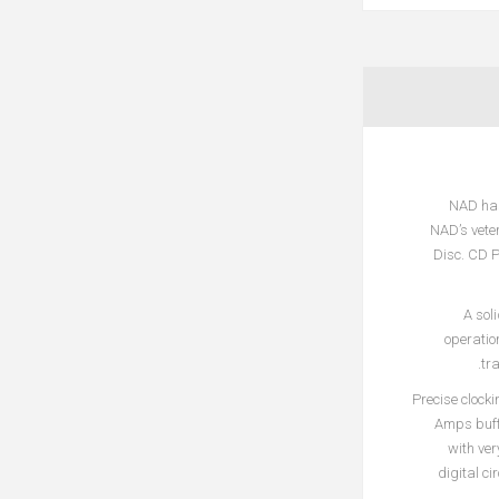
NAD has
NAD’s veter
Disc. CD P
A sol
operatio
tr
Precise clock
Amps buffe
with ver
digital ci