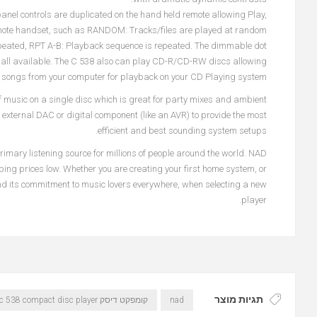
anel controls are duplicated on the hand held remote allowing Play,
remote handset, such as RANDOM: Tracks/files are played at random
repeated, RPT A-B: Playback sequence is repeated. The dimmable dot
re all available. The C 538 also can play CD-R/CD-RW discs allowing
n songs from your computer for playback on your CD Playing system.
 music on a single disc which is great for party mixes and ambient
n external DAC or digital component (like an AVR) to provide the most
efficient and best sounding system setups.
imary listening source for millions of people around the world. NAD
ing prices low. Whether you are creating your first home system, or
and its commitment to music lovers everywhere, when selecting a new
player.
תגיות מוצר
קומפקט דיסק nad - c 538 compact disc player
nad