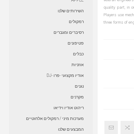
APPLE
quality part, in 
השירותים שלנו
Players use mecha
רמקולים
three forms of en
רסיברים ומגברים
פטיפונים
כבלים
אוזניות
אודיו מקצועי -פרו -DJ
נגנים
מקרנים
ריהוט אודיו וידיאו
מערכות מיני / רמקולים אלחוטיים
המבצעים שלנו