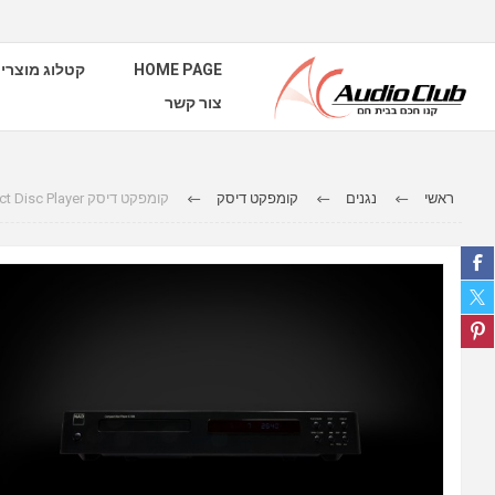
קטלוג מוצרי
HOME PAGE
צור קשר
ראשי
נגנים
קומפקט דיסק
קומפקט דיסק NAD - C 538 Compact Disc Player