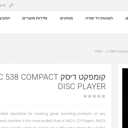
הרש
ם
תצוגות ויד שניה
מותגים
סדרות מוצרים
המבצע
קו NAD - C 538 COMPACT
DISC PLAYER
ble reputation for creating great sounding products at very
 and nowhere is this more evident than in NAD’s CD Players. NAD’s
know exactly where to spend just a little extra money for a better