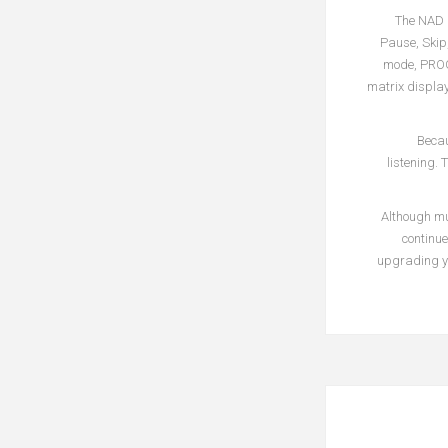
The NAD C
Pause, Skip
mode, PROGR
matrix display
Becau
listening. 
Although mu
continue
upgrading yo