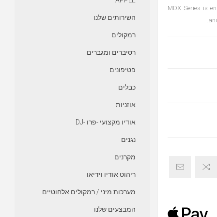
APPLE
MDX Series is eng
השירותים שלנו
and
רמקולים
רסיברים ומגברים
פטיפונים
כבלים
אוזניות
אודיו מקצועי -פרו -DJ
נגנים
מקרנים
ריהוט אודיו וידיאו
מערכות מיני / רמקולים אלחוטיים
המבצעים שלנו