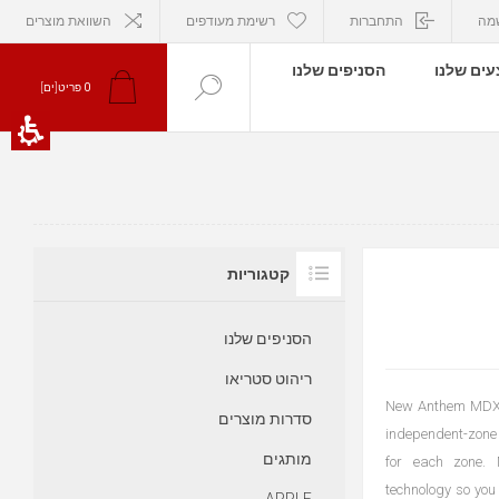
מה
התחברות
רשימת מעודפים
השוואת מוצרים
ים שלנו
הסניפים שלנו
0
פריט[ים]
קטגוריות
הסניפים שלנו
ריהוט סטריאו
New Anthem MDX Se
סדרות מוצרים
independent-zone 
מותגים
for each zone. 
technology so you 