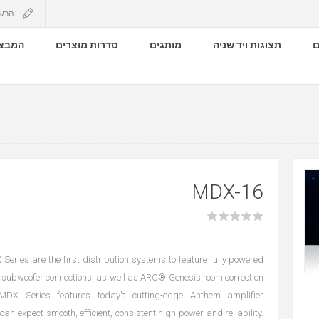
הרש
ם
תצוגות ויד שניה
מותגים
סדרות מוצרים
המבצע
MDX-16
ries are the first distribution systems to feature fully powered
subwoofer connections, as well as ARC® Genesis room correction
MDX Series features today’s cutting-edge Anthem amplifier
can expect smooth, efficient, consistent high power and reliability.