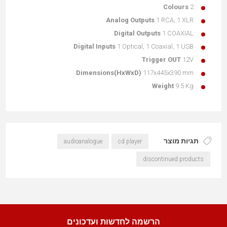
Colours
2
Analog Outputs
1 RCA, 1 XLR
Digital Outputs
1 COAXIAL
Digital Inputs
1 Optical, 1 Coaxial, 1 USB
Trigger OUT
12V
Dimensions(HxWxD)
117x445x390 mm
Weight
9.5 Kg
תגיות מוצר
audioanalogue
cd player
discontinued products
הרשמה לחדשות ועדכונים