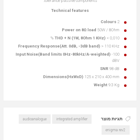
tolerance passive components.
Technical features
Colours
2
Power on 8Ω load
50W / 8Ohm
THD + N (1W, 8Ohm 1 KHz)
< 0,010 %
Frequency Response(Att. 0dB, -3dB band)
> 110 KHz
Input Noise(Band limits 0Hz-80kHz/A-weighted)
-100
dBV
SNR
98 dB
Dimensions(HxWxD)
125 x 210 x 400 mm
Weight
9.3 Kg
תגיות מוצר
audioanalogue
integrated amplifier
enigma rev2