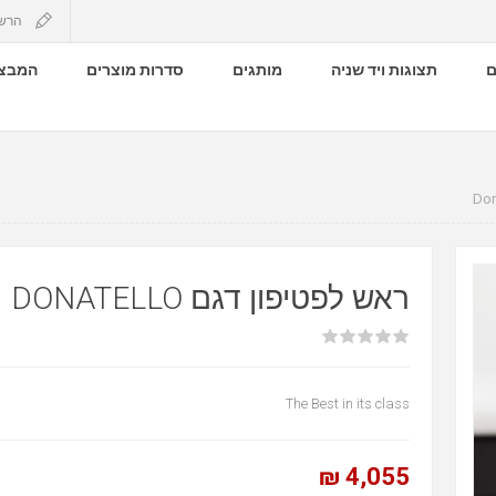
הרש
ם
תצוגות ויד שניה
מותגים
סדרות מוצרים
המבצע
ראש לפטיפון דגם DONATELLO
The Best in its class
4,055 ₪