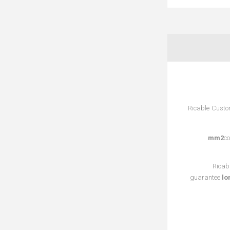
Ricable Custom
c
Ricab
guarantee
lo