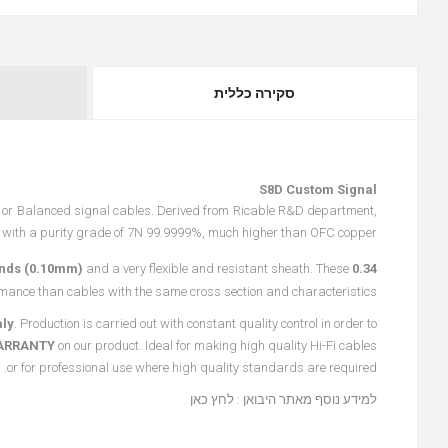
סקירה כללית
S8D Custom Signal
d or Balanced signal cables. Derived from Ricable R&D department,
with a purity grade of 7N 99.9999%, much higher than OFC copper.
ands (0.10mm)
and a very flexible and resistant sheath. These
0.34 mm2
mance than cables with the same cross section and characteristics.
aly
. Production is carried out with constant quality control in order to
WARRANTY
on our product.
Ideal for making high quality Hi-Fi cables
or for professional use where high quality standards are required.
למידע נוסף מאתר היבואן :
לחץ כאן