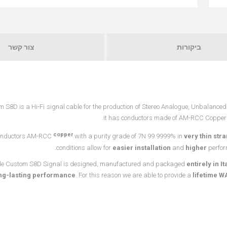
ביקורות
צור קשר
 S8D is a Hi-Fi signal cable for the production of Stereo Analogue, Unbalance
it has conductors made of AM-RCC Copper 
copper
onductors AM-RCC
with a purity grade of 7N 99.9999% in
very thin str
conditions allow for
easier installation
and
higher
perfor
le Custom S8D Signal is designed, manufactured and packaged
entirely in It
ng-lasting performance
. For this reason we are able to provide a
lifetime 