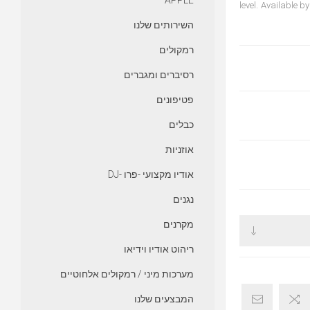
APPLE
level. Available b
השירותים שלנו
רמקולים
רסיברים ומגברים
פטיפונים
כבלים
אוזניות
אודיו מקצועי -פרו -DJ
נגנים
מקרנים
ריהוט אודיו וידיאו
מערכות מיני / רמקולים אלחוטיים
המבצעים שלנו