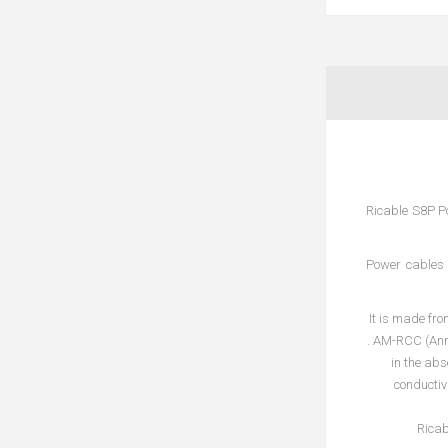
Ricable S8P Po
Power cables 
It is made fr
. AM-RCC (Ann
in the abs
conductiv
Rica