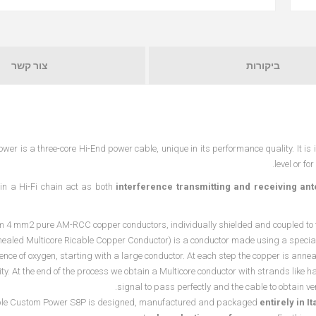
ביקורות
צור קשר
wer is a three-core Hi-End power cable, unique in its performance quality. It is
level or f
in a Hi-Fi chain act as both
interference transmitting and receiving an
om 4 mm2 pure AM-RCC copper conductors, individually shielded and coupled to 
ealed Multicore Ricable Copper Conductor) is a conductor made using a special 
ence of oxygen, starting with a large conductor. At each step the copper is ann
ity. At the end of the process we obtain a Multicore conductor with strands like 
signal to pass perfectly and the cable to obtain very
ble Custom Power S8P is designed, manufactured and packaged
entirely in It