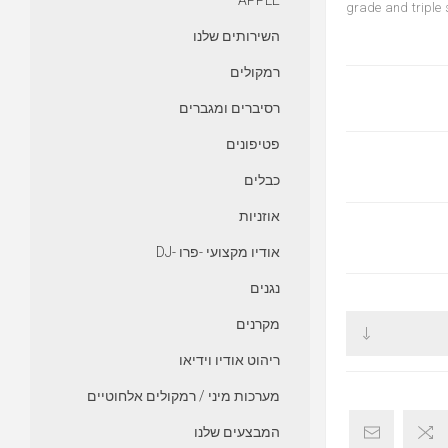
APPLE
grade and triple s
השירותים שלנו
רמקולים
רסיברים ומגברים
פטיפונים
כבלים
אוזניות
אודיו מקצועי -פרו -DJ
נגנים
מקרנים
ריהוט אודיו וידיאו
מערכות מיני / רמקולים אלחוטיים
המבצעים שלנו