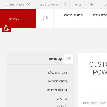
מה
התחברות
רשימת מעודפים
השוואת מוצרים
ים שלנו
הסניפים שלנו
פריט[ים]
0
קטגוריות
CUSTO
POWE
הסניפים שלנו
ריהוט סטריאו
סדרות מוצרים
מותגים
Three-core power