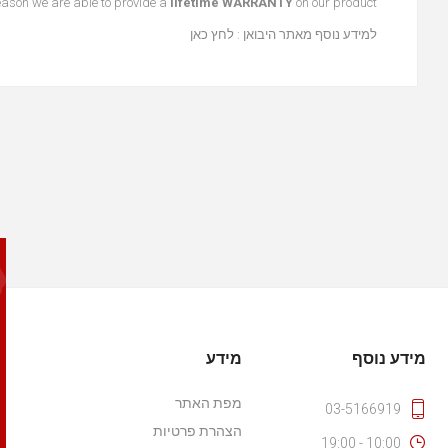
reason we are able to provide a
lifetime WARRANTY
on our product.
למידע נוסף מאתר היבואן :
לחץ כאן
מידע נוסף
מידע
מפת האתר
03-5166919
הצהרת פרטיות
10:00 - 19:00