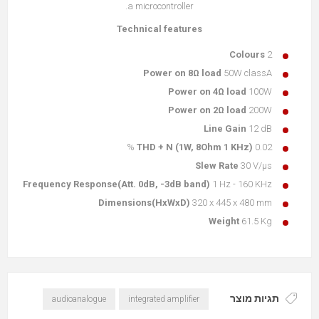
a microcontroller.
Technical features
Colours
2
Power on 8Ω load
50W classA
Power on 4Ω load
100W
Power on 2Ω load
200W
Line Gain
12 dB
THD + N (1W, 8Ohm 1 KHz)
0.02 %
Slew Rate
30 V/μs
Frequency Response(Att. 0dB, -3dB band)
1 Hz - 160 KHz
Dimensions(HxWxD)
320 x 445 x 480 mm
Weight
61.5 Kg
תגיות מוצר
audioanalogue
integrated amplifier