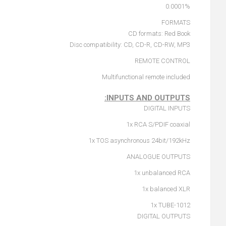
0.0001%
FORMATS
CD formats: Red Book
Disc compatibility: CD, CD-R, CD-RW, MP3
REMOTE CONTROL
Multifunctional remote included
INPUTS AND OUTPUTS:
DIGITAL INPUTS
1x RCA S/PDIF coaxial
1x TOS asynchronous 24bit/192kHz
ANALOGUE OUTPUTS
1x unbalanced RCA
1x balanced XLR
1x TUBE-1012
DIGITAL OUTPUTS