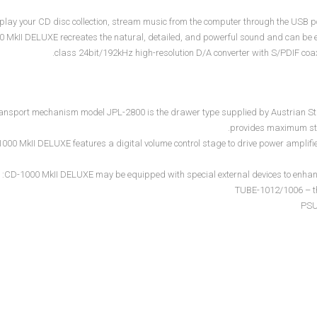
play your CD disc collection, stream music from the computer through the USB port
 MkII DELUXE recreates the natural, detailed, and powerful sound and can be eas
class 24bit/192kHz high-resolution D/A converter with S/PDIF coaxi
ansport mechanism model JPL-2800 is the drawer type supplied by Austrian Stre
provides maximum stabi
000 MkII DELUXE features a digital volume control stage to drive power amplifiers
CD-1000 MkII DELUXE may be equipped with special external devices to enhance
TUBE-1012/1006 – the
PSU