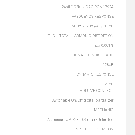
24bit/192kHz DAC PCM1792A
FREQUENCY RESPONSE
20Hz-20kHz @ +/-0.3dB
THD – TOTAL HARMONIC DISTORTION
0.001% max
SIGNAL TO NOISE RATIO
128dB
DYNAMIC RESPONSE
127dB
VOLUME CONTROL
Switchable On/Off digital partializer
MECHANIC
Aluminium JPL-2800 Stream-Unlimited
SPEED FLUCTUATION