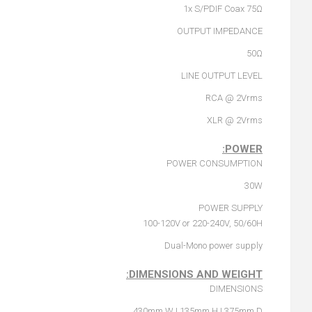
1x S/PDIF Coax 75Ω
OUTPUT IMPEDANCE
50Ω
LINE OUTPUT LEVEL
RCA @ 2Vrms
XLR @ 2Vrms
POWER:
POWER CONSUMPTION
30W
POWER SUPPLY
100-120V or 220-240V, 50/60H
Dual-Mono power supply
DIMENSIONS AND WEIGHT:
DIMENSIONS
430mm W | 135mm H | 375mm D