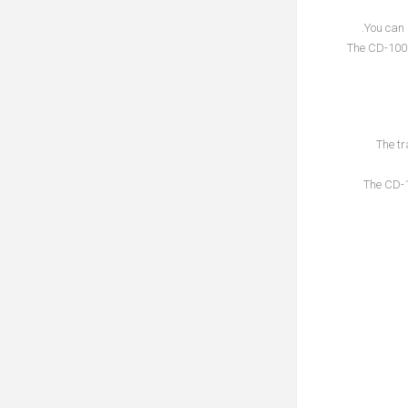
You can 
The CD-1000
The tr
The CD-1