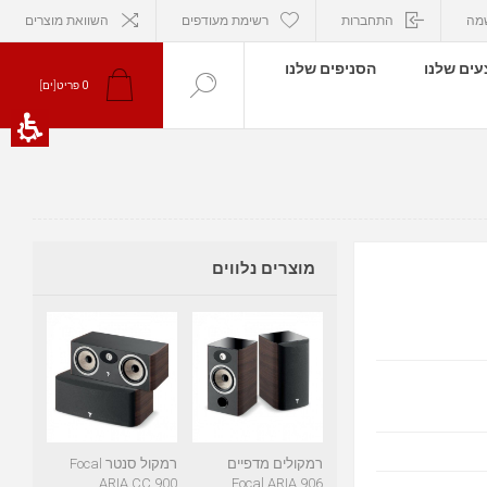
מה
התחברות
רשימת מעודפים
השוואת מוצרים
ים שלנו
הסניפים שלנו
0
פריט[ים]
מוצרים נלווים
רמקולים מדפיים
רמקול סנטר Focal
ARIA CC 900
Focal ARIA 906