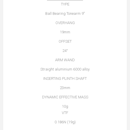
TYPE
9″ Ball Bearing Tonearm
OVERHANG
19mm
OFFSET
24°
ARM WAND
Straight aluminium 6000 alloy
INSERTING PLINTH SHAFT
23mm
DYNAMIC EFFECTIVE MASS
10g
VTF
0.186N (19g)