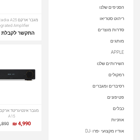
הסניפים שלנו
ריהוט סטריאו
מגבר ארקם  A25
egrated Amplifier
סדרות מוצרים
התקשר לקבלת מ
מותגים
APPLE
השירותים שלנו
רמקולים
רסיברים ומגברים
פטיפונים
כבלים
A15
אוזניות
4,990 ₪
,890 ₪
אודיו מקצועי -פרו -DJ