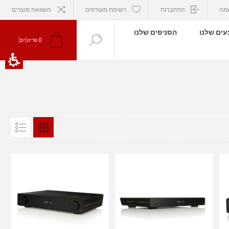
מה
התחברות
רשימת מעודפים
השוואת מוצרים
ים שלנו
הסניפים שלנו
0
פריט[ים]