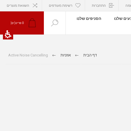
מה
התחברות
רשימת מעודפים
השוואת מוצרים
ים שלנו
הסניפים שלנו
0
פריט[ים]
דף הבית
אוזניות
Active Noise Cancelling