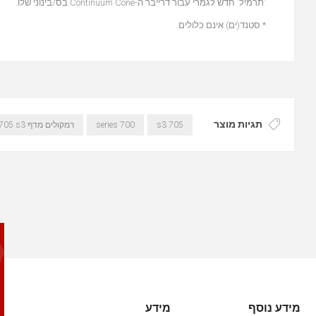
'תרמיל' חדש לגמרי עבור דרייבר ה-Continuum Cone בס/בינוני שלו.
* סטנד(ים) אינם כלולים.
תגיות מוצר
705 s3
700 series
רמקולים מדף b&w 705 s3
מידע נוסף
מידע