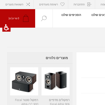
מה
התחברות
רשימת מעודפים
השוואת מוצרים
ים שלנו
הסניפים שלנו
0
פריט[ים]
מוצרים נלווים
רמקולים מדפיים
רמקול סנטר Focal
ARIA CC 900
Focal ARIA 906