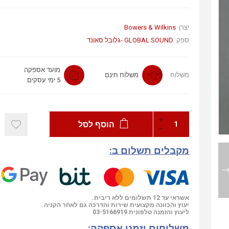
יצרן:
Bowers & Wilkins
ספק:
GLOBAL SOUND -גלובל סאונד
מועד אספקה
משלוח
משלוח חינם
5 ימי עסקים
הוסף לסל
מקבלים תשלום ב:
אשראי עד 12 תשלומים ללא ריבית.
יעוץ והכוונה מקצועית שירות והדרכה גם לאחר הקניה.
ליעוץ והזמנה טלפונית
03-5166919
משלוחים וזמני אספקה: