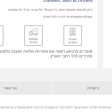
ניתן לאיסוף ממחסן ראשי ,הירקון 76 תל אביב- עד 3 ימי עסקים.
משלוח אקספרס עד הבית לכל הארץ.
מוצרים מיבואן רשמי עם אחריות מלאה ומענה טלפוני
מהירים לכל רחבי הארץ .
ביקורות
צור קשר
טוויטר ה-Carbon Dome של 705 S3 שוכן במארז טוויטר-על-גבי גוף מוצק, שהתפתח מהדור האחרון של יהלום 800. זה מצטרף לבלבול חדש ו