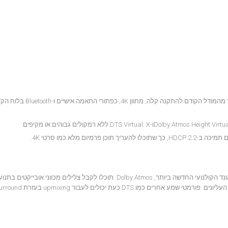
ה-VSX-534 מגיע בעיצוב חדש וידידותי למשתמש, ב-12% רזה יותר מהמודל הק
ה-VSX-534 תומך בקונפיגורצית 5.2.2 ערוצים של פלטפורמת הסאונד הקולנועי החדשה ביותר, Dolby Atmos. תוכלו לקבל צלילים מכו