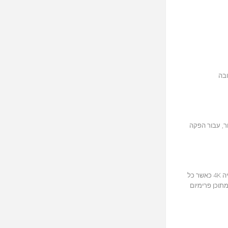
ט גובה
 תקרה או אחוריים. הטכנולוגיה תומכת ב-2 עד 7.1.4 ערוצי קלט מקור, עבור הפקה
התנסו בפי ארבע פעמים מרזולוציית HD רגילה עם 4K UltraHD, האופטימיזציה המובנית של הוידאו אפילו משפרת רזולוציות SD או HD רגיל לתוכן ברזולוציה 4K כאשר כל
 וכן ליהנות מתוכן פרימיום