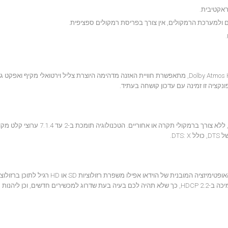
כאשר משמיעים כל פורמט דולבי ומפעילים את Dolby Atmos Height Virtualizer, מתאפשרת חוויית האזנה מדהימה היוצרת צליל וירטואלי מקיף ואפק
נקציה זו זמינה עם עדכון קושחה בעתיד.
עם DTS Virtual: X, אתם יכולים ליהנות מצליל תלת מימדי מדהים, ללא צורך ברמקולי
מסופי ה-HDMI תומכים ב- 4K בקצב של עד 60 פריימים לשניה ותמיכה ב-HDCP 2.2, כך שלא תהיה לכם בעיה בעת שדרוג למכשירים חדשים,