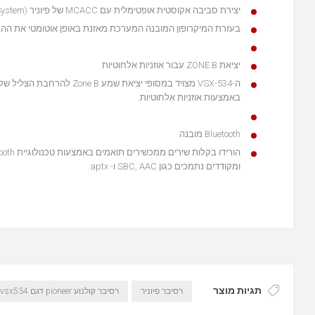
יצירת סביבה אקוסטית אופטימלית עם MCACC של פיוניר (Multi-Channel Acoustic Calibration System) שפותחה על ידי מומחים של אולפני הקלטות.
בעזרת המיקרופון המובנה המערכת מאזנת באופן אוטומטי את ההב
יציאת ZONE B עבור אוזניות אלחוטיות
ה-VSX-534 מצויד במסופי יצ
באמצעות אוזניות אלחוטיות.
Bluetooth מובנה
ומקודדים נתמכים כגון SBC, AAC ו- aptx.
תגיות מוצר
רסיבר פיוניר
רסיבר קולנוע pioneer דגם vsx534