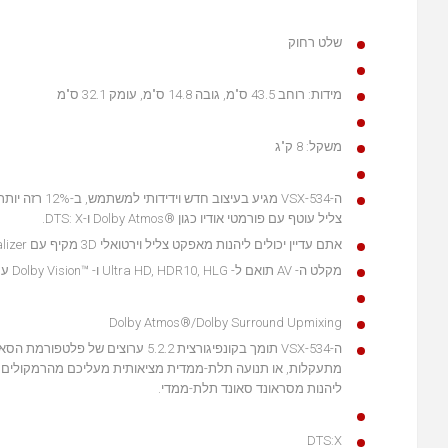
שלט רחוק
מידות: רוחב 43.5 ס"מ, גובה 14.8 ס"מ, עומק 32.1 ס"מ
משקל: 8 ק"ג
צליל עוטף עם פורמטי אודיו כגון ®Dolby Atmos ו-DTS: X.
אתם עדיין יכולים ליהנות מאפקט צליל וירטואלי 3D מקיף עם Dolby Atmos Height Virtualizerו-DTS Virtual: X ללא רמקולים גבוהים או מקיפים.
מקלט ה- AV תואם ל- Ultra HD, HDR10, HLG ו- ™Dolby Vision עם תמיכה ב-HDCP 2.2, כך שתוכלו להעריך תוכן פרמיום מלא כמו סרטי 4K.
Dolby Atmos®/Dolby Surround Upmixing
ליהנות מסראונד סאונד תלת-ממדי.
DTS:X