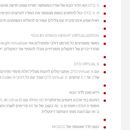
DTS: X הוא הדור הבא של אודיו המאפשר חוויית שמע חדשה ואינטראקטיבית.
ה- DTS: X יכול להתאים באופן אוטומטי את האודיו לערוצים הקיימים ולמערכת הרמקולים, אין צורך בפריסת רמקולים ספציפית.
חווית שמע אימרסיבית עם צלילים עשירים להפליא הנשמעים חיים.
DOLBY ATMOS HEIGHT VIRTUALIZATION*
מהדרייברים של רמקולים מסורתיים מבלי להוסיף עוד רמקולים. *פו
DTS VIRTUAL:X
של 2 עד 5.1 ערוצים. DTS Virtual: X עובד עם כל רכיבי ה-Codec של DTS, כולל DTS: X.
וידאו מוכן לדור הבא
ב-4K עם הגנה מפני העתקה דיגיטלית.
כוונון חדר אוטומטי של MCACC