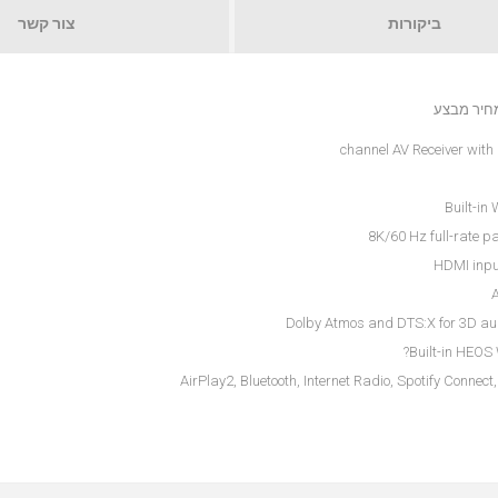
ביקורות
צור קשר
Built-in
8K/60 Hz full-rate 
A
Dolby Atmos and DTS:X for 3D audio
Built-in HEOS 
AirPlay2, Bluetooth, Internet Radio, Spotify Conn