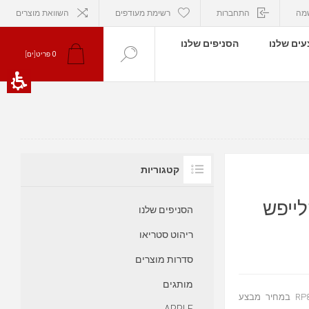
מה
התחברות
רשימת מעודפים
השוואת מוצרים
ים שלנו
הסניפים שלנו
0
פריט[ים]
קטגוריות
קלייפש
הסניפים שלנו
ריהוט סטריאו
סדרות מוצרים
מותגים
רסיבר דנון דגם AVRX1700 ורמקולים רצפתיים קלייפש דגם RP8000F במחיר מבצע