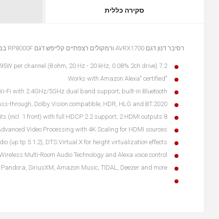
סקירה כללית
רסיבר דנון דגם AVRX1700 ורמקולים רצפתיים קלייפש דגם RP8000F במחיר מבצע
7.2 channel AV Receiver with 95W per channel (8 ohm, 20 Hz - 20 kHz, 0.08% 2ch drive)
"Works with Amazon Alexa" certified
 Wi-Fi with 2.4GHz/5GHz dual band support; built-in Bluetooth
pass-through, Dolby Vision compatible, HDR, HLG and BT.2020
8 HDMI inputs (incl. 1 front) with full HDCP 2.2 support; 2 HDMI outputs
dvanced Video Processing with 4K Scaling for HDMI sources
 (up tp 5.1.2), DTS Virtual:X for height virtualization effects
Wireless Multi-Room Audio Technology and Alexa voice control?
ect, Pandora, SiriusXM, Amazon Music, TIDAL, Deezer and more