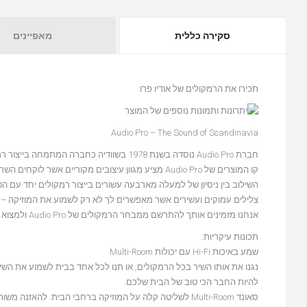
סקירה כללית
מאפיינים
תכירו את הרמקולים של אודיו פרו:
Audio Pro – The Sound of Scandinavia
חברת Audio Pro נוסדה בשנת 1978 בשוודיה כחברה המתמחה בייצור רמקולים מוגברים ייחודיים.
קו המוצרים של Audio Pro מציע מגוון עיצובים מקוריים אשר לוקחים השראה מאסתטיקה הסקנדינבית, שהולמים כל חדר בבית.
השילוב בין ניסיון של למעלה מארבעה עשורים בייצור רמקולים יחד עם 
צלילים עמוקים ועשירים אשר מאפשרים לך לא רק לשמוע את המוזיקה – 
אנחנו מזמינים אותך להתרשם ממבחר הרמקולים של Audio Pro ולמצוא את הרמקול שמתאים במיוחד לך.
תכונות עיקריות:
שמע באיכות Hi-Fi עם יכולות Multi-Room
להיות החבר הכי טוב של הבית שלכם.
סאונד Multi-Room לשליטה קלה על המוזיקה ברחבי הבית. ל