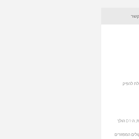
קשר
לת להפיק
נגנו את אותו השיר בכל הרמקולים, או תנו לכל אחד בבית לשמוע את השיר המועדף עליו ברמקול שלו, עם יכולות Multi-Room מתקדמות ואיכות שמע ללא תחרות, ה-D1 הולך
קולים המפוזרים