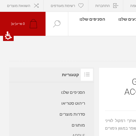
מה
התחברות
רשימת מעודפים
השוואת מוצרים
ים שלנו
הסניפים שלנו
0
פריט[ים]
קטגוריות
GALL
AC
הסניפים שלנו
ריהוט סטריאו
סדרות מוצרים
ך! רמקול לווייני
מותגים
יזור סאונד משופר במגוון גימורים