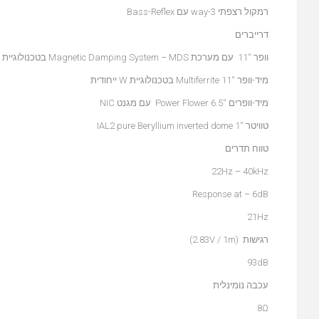
רמקול רצפתי 3-way עם Bass-Reflex
דרייברים
וופר “11 עם מערכת Magnetic Damping System – MDS בטכנולוגיית W ייחודית
מיד-וופר “11 Multiferrite בטכנולוגיית W ייחודית
מיד-וופרים “6.5 Power Flower עם מגנט NIC
טוויטר “1 IAL2 pure Beryllium inverted dome
טווח תדרים
22Hz – 40kHz
Response at – 6dB
21Hz
רגישות (2.83V / 1m)
93dB
עכבה נומינלית
8Ω