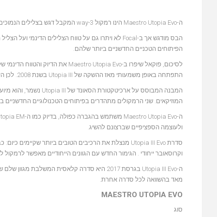
ה-Maestro Utopia Evo הינו רמקול 3-way המקבל דגש בצלילים הנמוכים.
הפיתוחים הטכניים החדשניים ביותר שלהם.
התפתחה באופן משמעותי מאז ההשקה של Utopia III בשנת 2008. לכן היה חשוב מאד לפוקאל לשלב את הפיתוחים החדשניים ביותר שלהם באוסף יוצא דופן ומרשים זה.
המבנה המבוסס על ארכיטק
המוזיקאים. שני הרמקולים מתהדרים בפיתוחים הטכנולוגיים החדשניים ביותר של Focal, ה-NIC ‏(Neutral Inductance Circuit) וריסון התנודות TMD ‏(mping
ולעוצמה הספציפיים שברצונם להשיג.
סדרת Utopia III Evo מנצלת את הרכיבים הטובים ביותר שק
וקרוסאובר ייחודי . הגימור החדש עם הגוונים הייחודיים מאפשר לרמקול ל
ה-Utopia III Evo בגרסת 2017 היא סדרה קלאסית ה
מאד בהשוואה לכל סדרה אחרת.
MAESTRO
UTOPIA EVO
סוג