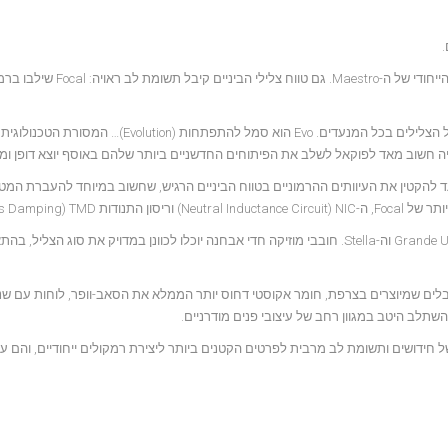
הבס מודגש אך ב-Focal לא ויתרו גם על טווח הצלילים הדינמי ועל הצליל הייחודי של ה-Maestro‏.
טורת הסאונד של Utopia III נשמר, והוא מיועד להקטין את העיוותים ההרמוניים בטווח הביניים הרגיש, שחשוב במיוחד להעבר
Tuned Mass Da‏).
ה-Maestro Utopia Evo משתמש בהגברה כפולה, בדיוק כמו ה-Grande Utopia EM וה-Stella‏. חובבי מוזיקה חדי אבחנה יוכלו לכוונן במדויק את סוג הצל
יימים כיום: כבלים שמיוצרים בצרפת, חומר אקוסטי דחוס יותר הממלא את הסאב-וופר, לוחות עם ש
השתלב היטב במגוון רחב של עיצובי פנים מודרניים.
משלבת מגוון שלם של חידושים ותשומת לב מרבית לפרטים הקטנים ביותר ליצירת רמקולים ייחודיים, והם