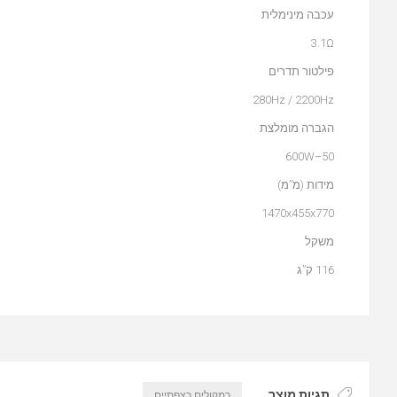
עכבה מינימלית
3.1Ω
פילטור תדרים
280Hz / 2200Hz
הגברה מומלצת
50–600W
מידות (מ”מ)
1470x455x770
משקל
116 ק”ג
תגיות מוצר
רמקולים רצפתיים