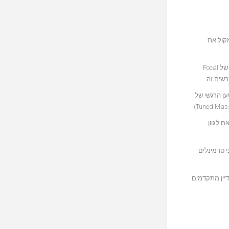
 גם טווח צלילי הביניים קיבל תשומת לב ראויה: Focal שילבו ברמקול את
לסיכום, פוקאל שיפרו ב-Maestro Utopia Evo את הדיוק והטווח הדינמי של הצלילים בכל המנעדים. Evo הוא סמל להתפתחות (‏Evolution)… המסורת הטכנולוגית של Focal
ת המטען הרגשי של
יל, בהתאם לגוון
ני טרמינלים
 עדיין מתקדמים