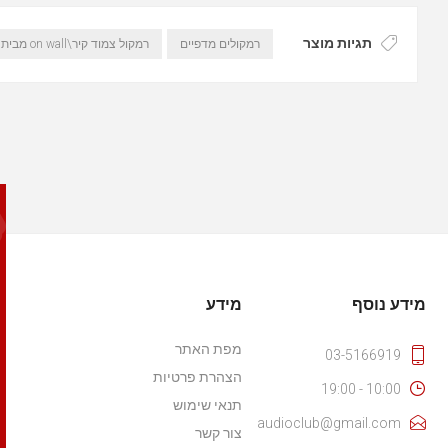
תגיות מוצר
רמקולים מדפיים
רמקול צמוד קיר\on wall מבית sonus faber דגם sonett
מידע נוסף
מידע
מפת האתר
03-5166919
הצהרת פרטיות
10:00 - 19:00
תנאי שימוש
audioclub@gmail.com
צור קשר