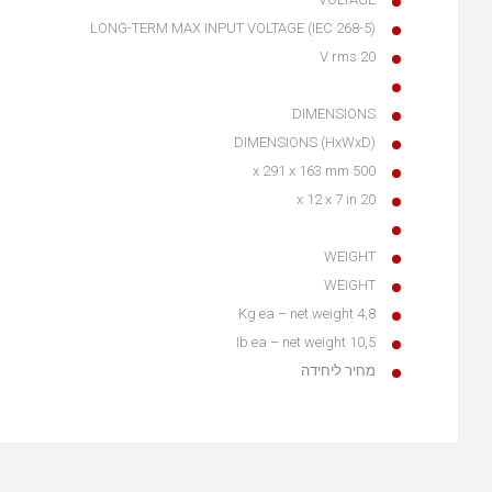
LONG-TERM MAX INPUT VOLTAGE (IEC 268-5)
20 V rms
DIMENSIONS
DIMENSIONS (HxWxD)
500 x 291 x 163 mm
20 x 12 x 7 in
WEIGHT
WEIGHT
4,8 Kg ea – net weight
10,5 Ib ea – net weight
מחיר ליחידה