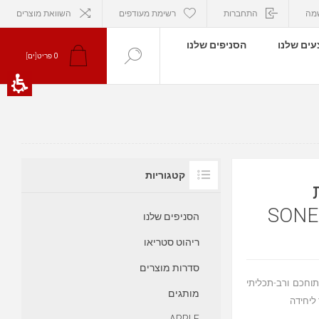
מה
התחברות
רשימת מעודפים
השוואת מוצרים
ים שלנו
הסניפים שלנו
0
פריט[ים]
קטגוריות
בית
הסניפים שלנו
ריהוט סטריאו
סדרות מוצרים
ד קיר\ON WALL מבית Sonus Faber דגם Sonetto wall מתוחכם ורב-תכליתי
מותגים
ליחידה