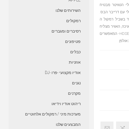
APPLE
BC1 טווח מיד קואקסיאלי- הטוויטר מבטיח
השירותים שלנו
לי עם דרייבר הבס.
ס החדש 17ND36, פותח במיוחד בשביל רמקול ה
רמקולים
עיכה, האוויר מצליח
רסיברים ומגברים
לצאת ללא עיוות. עיצוב זה מספק צליל בס עמוק, צלול והדוק. פילטרים HDSE- המאפשרים
אולפן.
פטיפונים
כבלים
אוזניות
אודיו מקצועי -פרו -DJ
נגנים
מקרנים
ריהוט אודיו וידיאו
מערכות מיני / רמקולים אלחוטיים
המבצעים שלנו