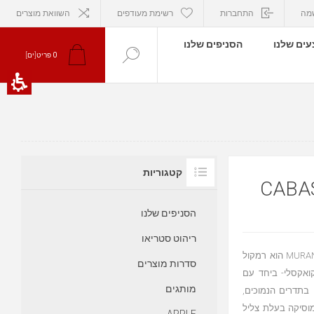
מה
התחברות
רשימת מעודפים
השוואת מוצרים
ים שלנו
הסניפים שלנו
0
פריט[ים]
קטגוריות
הסניפים שלנו
ריהוט סטריאו
רמקול מדפי קבס CABASSE MURANO קומפקטי ואלגנטי- רמקול MURANO הוא רמקול
סדרות מוצרים
Artis. בעל טוויטר מיד קואקסלי- ביחד עם
מותגים
 ס”מ המספק צלילים בתדרים הנמוכים,
כל סוג של חדר המוסיקה בעלת צליל