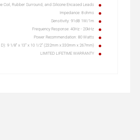
ice Coil, Rubber Surround, and Silicone Encased Leads
Impedance: 8 ohms
Sensitivity: 91dB 1W/1m
Frequency Response: 40Hz - 20kHz
Power Recommendation: 80 Watts
 D): 9 1/8" x 13" x 10 1/2" (232mm x 330mm x 267mm)
LIMITED LIFETIME WARRANTY