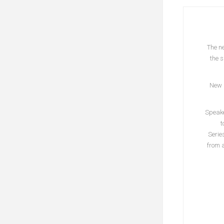
The ne
the s
New d
Speake
t
Serie
from 