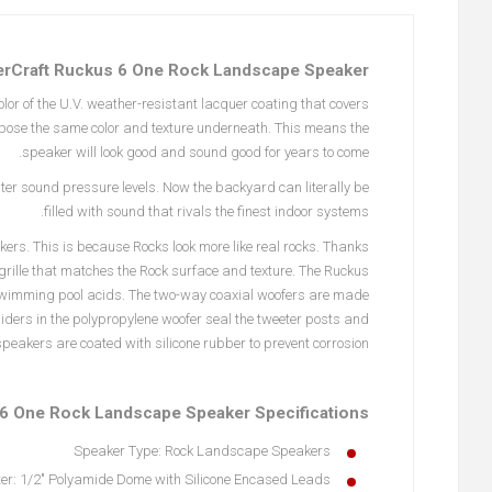
rCraft Ruckus 6 One Rock Landscape Speaker
lor of the U.V. weather-resistant lacquer coating that covers
 expose the same color and texture underneath. This means the
speaker will look good and sound good for years to come.
ter sound pressure levels. Now the backyard can literally be
filled with sound that rivals the finest indoor systems.
ers. This is because Rocks look more like real rocks. Thanks
grille that matches the Rock surface and texture. The Ruckus
n swimming pool acids. The two-way coaxial woofers are made
ders in the polypropylene woofer seal the tweeter posts and
speakers are coated with silicone rubber to prevent corrosion.
6 One Rock Landscape Speaker Specifications:
Speaker Type: Rock Landscape Speakers
er: 1/2" Polyamide Dome with Silicone Encased Leads