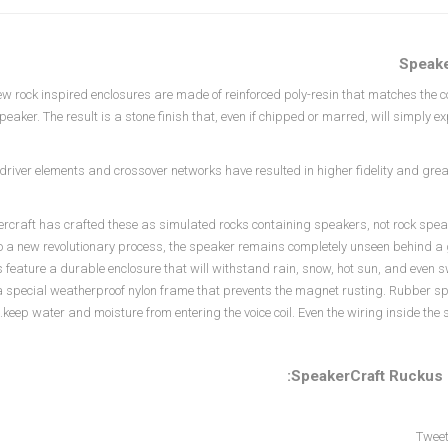
Speake
w rock inspired enclosures are made of reinforced poly-resin that matches the co
peaker. The result is a stone finish that, even if chipped or marred, will simply
river elements and crossover networks have resulted in higher fidelity and grea
rcraft has crafted these as simulated rocks containing speakers, not rock speak
o a new revolutionary process, the speaker remains completely unseen behind a 
s feature a durable enclosure that will withstand rain, snow, hot sun, and eve
a special weatherproof nylon frame that prevents the magnet rusting. Rubber spi
keep water and moisture from entering the voice coil. Even the wiring inside the 
SpeakerCraft Ruckus 
Tweet