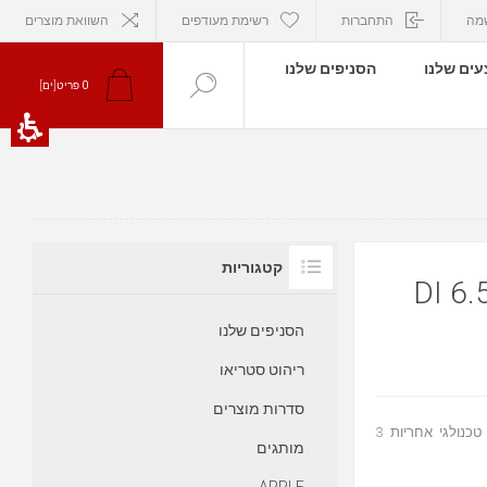
מה
התחברות
רשימת מעודפים
השוואת מוצרים
ים שלנו
הסניפים שלנו
0
פריט[ים]
קטגוריות
DI 6.5R D
הסניפים שלנו
ריהוט סטריאו
סדרות מוצרים
רמקולים שקועים DI 6.5R Definitive Technology רמקולים דיפיניטיב טכנולגי אחריות 3
מותגים