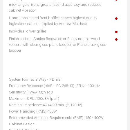
mid-range drivers: greater sound accuracy and reduced
cabinet vibration
Hand-upholstered front baffle: the very highest quality
Inglestone leather supplied by Andrew Muirhead
Individual driver grilles
Finish options: Santos Rosewood or Ebony natural wood
veneers with clear gloss piano lacquer, or Piano black gloss
lacquer
System Format :
3 Way - 7 Driver
Frequency Response (-6dB - IEC 268-13) :22Hz - 100kHz
Sensitivity (1W@1M):91dB
Maximum S.P.L.:120dBA (pair)
Nominal Impedance:4Ω (4.2Ω min. @ 120Hz)
Power Handling (RMS):400W
Recommended Amplifier Requirements (RMS): 150 - 400W
Cabinet Design: