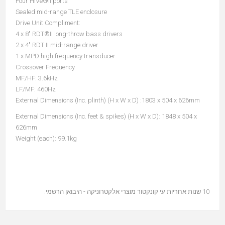
Four HiVe®II ports
Sealed mid-range TLE enclosure
Drive Unit Compliment:
4 x 8" RDT®II long-throw bass drivers
2 x 4" RDT II mid-range driver
1 x MPD high frequency transducer
Crossover Frequency
MF/HF: 3.6kHz
LF/MF: 460Hz
External Dimensions (Inc. plinth) (H x W x D) :
1803 x 504 x 626mm
External Dimensions (Inc. feet & spikes) (H x W x D): 1848 x 504 x
626mm
Weight (each): 99.1kg
10 שנות אחריות עי קונקטור מוצרי אלקטרוניקה - היבואן הרשמי.