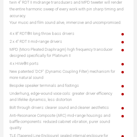
twin 4” RDT II midrange transducers and MPD tweeter will render
the entire harmonic sweep of every work with pin sharp timing and
accuracy.
Your music and film sound alive, immersive and uncompromised.
4 x 8" RDT®II long throw bass drivers
2 x 4" RDT II mid-range drivers
MPD (Micro Pleated Diaphragm) high frequency transducer
designed specifically for Platinum II
4 x HiVe®II ports
New patented 'DCF' (Dynamic Coupling Filter) mechanism for
more natural sound
Bespoke speaker terminals and footings
Underhung, edge-wound voice coils: greater driver efficiency
and lifelike dynamics, less distortion
Bolt through drivers: clearer sound and cleaner aesthetics
Anti-Resonance Composite (ARC) mid-range housings and
baffle components: reduced cabinet vibration, purer sound
quality
TLE (Tapered Line Enclosure) sealed internal enclosure for