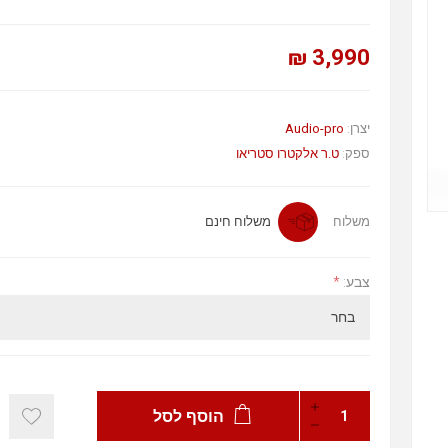
3,990 ₪
יצרן:
Audio-pro
ספק:
ט.ר אלקטרו סטריאו
משלוח
משלוח חינם
צבע:
*
הוסף לסל