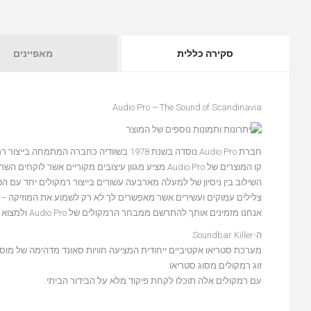
סקירה כללית
מאפיינים
Audio Pro – The Sound of Scandinavia
חברת Audio Pro נוסדה בשנת 1978 בשוודיה כחברה המתמחה בייצור רמקולים מוגברים ייחודיים.
קו המוצרים של Audio Pro מציע מגוון עיצובים מקוריים אשר לוקחים השראה מאסתטיקה הסקנדינבית, שהולמים כל חדר בבית.
השילוב בין ניסיון של למעלה מארבעה עשורים בייצור רמקולים יחד עם 
צלילים עמוקים ועשירים אשר מאפשרים לך לא רק לשמוע את המוזיקה – 
אנחנו מזמינים אותך להתרשם ממבחר הרמקולים של Audio Pro ולמצוא את הרמקול שמתאים במיוחד לך.
ה-Soundbar Killer
מערכת סטריאו אקטיביים ייחודית המציעה חוויות סאונד מדהימה של מוסי
זוג רמקולים מסוג סטריאו.
עם רמקולים אלה תוכלו לקחת פיקוד מלא על הבידור הביתי.