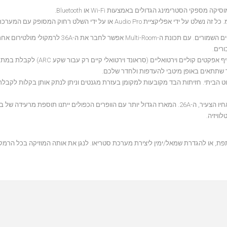
בעזרת האפליקציה תוכלו לדייק את הבאס/טרבל ברמקולים שלכם ולהוסיף אפקטים קוליים ו
בעיות בריהוט הביתי. חזיתות הבד מקובעות למקומן בעזרת מגנטים וניתן לנתק אותן בקלות לקב
הודות לגודלו המכובד, ה-36A מייצר חוויית סאונד גדולה עוד יותר מזו של אחיו הצעיר, ה-26A. המארז הגדול יותר עם הוופרים הכפולים ייתנו תו
ויזיה.
האזנה משותפת, או להגדרת שמאל/ימין ליצירת מערכת סטריאו. לנגן את אותה המוזיקה בכל הרמ