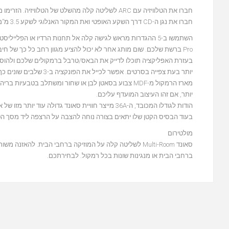
חברו את הטלוויזיה עם ARC לשליטה קלה מהשלט של הטלוויזיה. הזרימו מוסיקה מספקי הסטרימינג הגדולים באמצעות Wi-Fi או Bluetooth.
חברו את נגן ה-CD דרך השקע האופטי ואת המקור האנלוגי לשקע 3.5 מ”מ. כל זה נשלט על ידי אפליקציית Audio Pro או על ידי השלט רחוק המסופק עם המערכת.
Pro ברשת שלכם. שום מותג אחר לא יכול להציע מגוון רחב כל כך של חיבורים.
יותר בעת צפייה בסרטים. אפשר לכייל את הפונקציה ב-3 שלבים שונים כך שתתאים באופן מיטבי להעדפות ולחדר שלכם.
מארז הרמקול מ-MDF צבוע בסאטן לבן או שחור ומשתלב בט
יותר, אם זהו העיצוב המועדף עליכם.
בעוד הבסיס הקטן שלו יתאים בצורה נוחה להצבה על הרצפה ליד מסך הטלו
מולטירום
סאונד Multi-Room לשליטה קלה על המוזיקה ברחבי הבית. ל
ברחבי הבית או מנגינות שונות בכל רמקול. לבחירתכם.