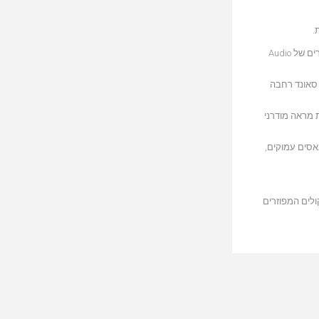
השתמשו ב-5 ההגדרות מראש לגישה קלה אל תחנות הרדיו או הפלייליסטים השמורים. עם תכונת ה-Multi-Room אפשר לחבר את ה-36A לרמקולי מולטירום אחרים של Audio
ירטואליים (סראונד וירטואלי קיים רק עבור שקע ARC) לקבלת במת סאונד רחבה
לת מראה מודרני
ספת מרעידה של באסים עמוקים,
קולים המפוזרים