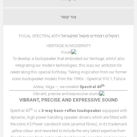
צור קשר
רמקולים רצפתיים פוקאל ספקטראל FOCAL SPECTRAL40TH
HERITAGE IN MODERNITY
To develop a loudspeaker that embodied our heritage, whilst also
integrating our modern technologies: this was our ambition for
celebrating this special birthday. Taking inspiration from our former
iconic loudspeaker models from the 1990s - Spectral 913.1, Futura
th
.
Antea, Vega –, we created
Spectral 40
VIBRANT, PRECISE AND EXPRESSIVE SOUND
th
Spectral 40
is a
3-way bass-reflex loudspeaker
equipped with
dynamic, high power handling speaker drivers which are fitted with
the iconic
K2 Power sandwich cone (aramid fibres)
, in its trademark
yellow colour and reworked to include the very latest expertise from