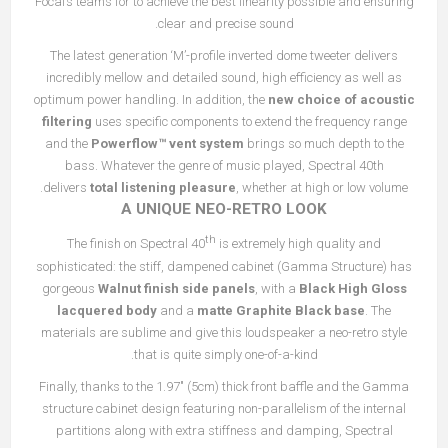
Focal’s teams for to achieve the best linearity possible and ensuring
clear and precise sound.
The
latest generation ‘M’-profile inverted dome tweeter
delivers
incredibly mellow and detailed sound, high efficiency as well as
optimum power handling. In addition, the
new choice of acoustic
filtering
uses specific components to extend the frequency range
and the
Powerflow™ vent system
brings so much depth to the
bass. Whatever the genre of music played, Spectral 40th
delivers
total listening pleasure
, whether at high or low volume.
A UNIQUE NEO-RETRO LOOK
th
The finish on Spectral 40
is extremely high quality and
sophisticated: the stiff, dampened cabinet (
Gamma Structure
) has
gorgeous
Walnut finish side panels
, with a
Black High Gloss
lacquered body
and a
matte Graphite Black base
. The
materials are sublime and give this loudspeaker a neo-retro style
that is quite simply one-of-a-kind.
Finally, thanks to the 1.97" (5cm) thick front baffle and the Gamma
structure cabinet design featuring non-parallelism of the internal
partitions along with extra stiffness and damping, Spectral