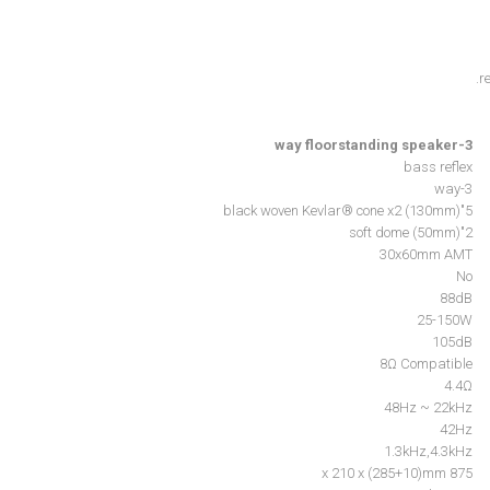
r
3-way floorstanding speaker
bass reflex
3-way
5"(130mm) black woven Kevlar® cone x2
2"(50mm) soft dome
30x60mm AMT
No
88dB
25-150W
105dB
8Ω Compatible
4.4Ω
48Hz ~ 22kHz
42Hz
1.3kHz,4.3kHz
875 x 210 x (285+10)mm