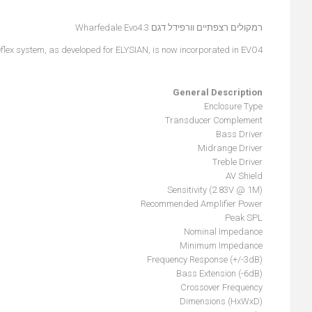
רמקולים רצפתיים וורפידל דגם Wharfedale Evo4.3
eflex system, as developed for ELYSIAN, is now incorporated in EVO4.
General Description
Enclosure Type
Transducer Complement
Bass Driver
Midrange Driver
Treble Driver
AV Shield
Sensitivity (2.83V @ 1M)
Recommended Amplifier Power
Peak SPL
Nominal Impedance
Minimum Impedance
Frequency Response (+/-3dB)
Bass Extension (-6dB)
Crossover Frequency
Dimensions (HxWxD)