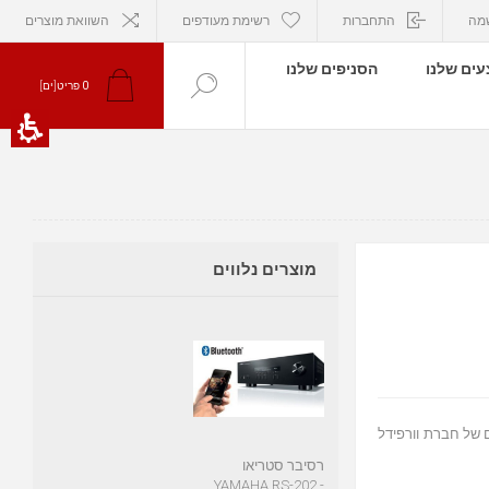
מה
התחברות
רשימת מעודפים
השוואת מוצרים
ים שלנו
הסניפים שלנו
0
פריט[ים]
מוצרים נלווים
Wharfe הרמקולים החדשים של חברת וורפידל
רסיבר סטריאו
YAMAHA RS-202 -