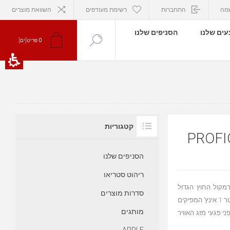
מה
התחברות
רשימת מעודפים
השוואת מוצרים
ים שלנו
הסניפים שלנו
0
פריט[ים]
קטגוריות
הסניפים שלנו
ריהוט סטריאו
צוני PROFICIENT AW830 רמקול הAW830 הוא רמקול החוץ הגדול
סדרות מוצרים
והטוב ביותר של Proficient Audio. לרמקול וופר 8 אינץ’, מיד 3 אינץ’ וטוויטר 1 אינץ’ המפיקים
מותגים
ה מירבית מפני פגעי מזג האוויר