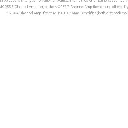
 be used with any combination of McIntosh home theater amplifiers, such as the
C255 5-Channel Amplifier, or the MC257 7-Channel Amplifier among others. If y
MI254 4-Channel Amplifier or MI128 8-Channel Amplifier (both also rack mou