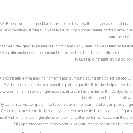
V Processor is designed for today's home theaters that only need digital input
s, and centuries. It offers unparalleled McIntosh home theater performance in a 
your favorite
s been designed to be heard but not necessarily seen. It's well suited to be inst
ysical dimensions and rack mounting brackets to facilitate installation (the moun
to just rack installation, it also lo
is compatible with leading home theater surround sound and object-based 3D a
 HD video sources for the best possible picture quality. To further help deliver 
ed to your home theater’s unique acoustical properties via the built-in Audysse
individual control points allow
ily performed via computer interface. To save time, your installer can pre-configu
 file at installation. Similarly, you or your integrator could backup your configura
ent with different configurations to listen for better performance safe in the kn
fully operated via the remote control, or your integrator can easily incor