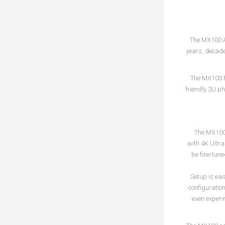
The MX100 A/
years, decade
The MX100 ha
friendly 2U ph
The MX100 
with 4K Ultra
be fine-tun
Setup is eas
configuration
even experim