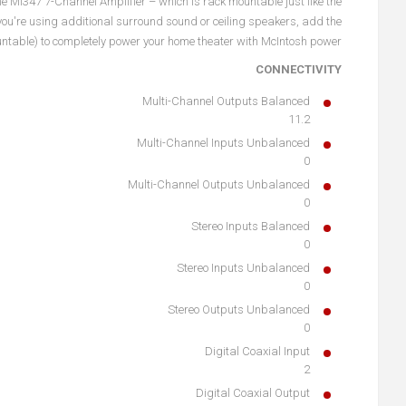
 MI347 7-Channel Amplifier – which is rack mountable just like the
ou're using additional surround sound or ceiling speakers, add the
ntable) to completely power your home theater with McIntosh power.
CONNECTIVITY
Multi-Channel Outputs Balanced
11.2
Multi-Channel Inputs Unbalanced
0
Multi-Channel Outputs Unbalanced
0
Stereo Inputs Balanced
0
Stereo Inputs Unbalanced
0
Stereo Outputs Unbalanced
0
Digital Coaxial Input
2
Digital Coaxial Output