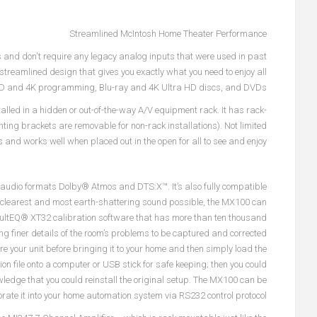
Streamlined McIntosh Home Theater Performance
s and don't require any legacy analog inputs that were used in past
streamlined design that gives you exactly what you need to enjoy all
 HD and 4K programming, Blu-ray and 4K Ultra HD discs, and DVDs.
alled in a hidden or out-of-the-way A/V equipment rack. It has rack-
ting brackets are removable for non-rack installations). Not limited
oks and works well when placed out in the open for all to see and enjoy.
udio formats Dolby® Atmos and DTS:X™. It’s also fully compatible
the clearest and most earth-shattering sound possible, the MX100 can
y MultEQ® XT32 calibration software that has more than ten thousand
ing finer details of the room’s problems to be captured and corrected.
re your unit before bringing it to your home and then simply load the
tion file onto a computer or USB stick for safe keeping; then you could
owledge that you could reinstall the original setup. The MX100 can be
porate it into your home automation system via RS232 control protocol.