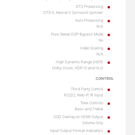
DTS Processing
DTS-X, Neural:X Surround Upmixer
Auro Processing
N/A
Pure Stereo DSP Bypass Mode
No
Video Scaling
N/A
High Dynamic Range (HDR)
Dolby Vision, HDR10 and HLG
CONTROL
Third Party Control
RS232, Web IP, IR Input
Tone Controls
Bass and Treble
OSD Overlay on HDMI Output
Volume Only
Input-Output Format Indicators