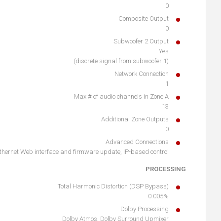
0
Composite Output
0
Subwoofer 2 Output
Yes
(discrete signal from subwoofer 1)
Network Connection
1
Max # of audio channels in Zone A
13
Additional Zone Outputs
0
Advanced Connections
thernet Web interface and firmware update, IP-based control
PROCESSING
Total Harmonic Distortion (DSP Bypass)
0.005%
Dolby Processing
Dolby Atmos, Dolby Surround Upmixer