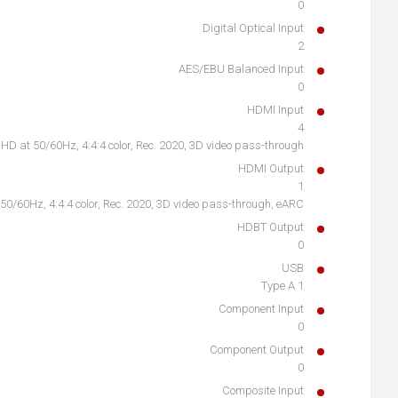
0
Digital Optical Input
2
AES/EBU Balanced Input
0
HDMI Input
4
D at 50/60Hz, 4:4:4 color, Rec. 2020, 3D video pass-through
HDMI Output
1
0/60Hz, 4:4:4 color, Rec. 2020, 3D video pass-through, eARC
HDBT Output
0
USB
1 Type A
Component Input
0
Component Output
0
Composite Input