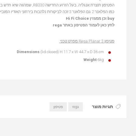
הפטיפון תוצרת אנגליה, בעל הזרוע החדישה RB330, שמהווה שיא חדש באיכות הזרוע לאחר 35 שנות ניסיון של החברה האנגלית.
כמו הפלאנר 2 גם הפלאנר 3 זכה לביקורות נלהבות בירחוני האודיו המובילים בעולם כאשר הוא קוטף 5 כוכבים ממגזין האודיו
buy וכן מ
מגזין Hi Fi Choice
קובץ
לחץ כאן לעמוד הפטיפון באתר rega
מסוג
PDF
פטיפון Rega Planar 3 מפרט טכני:
Dimensions
(lid closed) H 11.7 x W 44.7 x D 36 cm
Weight
6kg
תגיות מוצר
rega
פטיפון