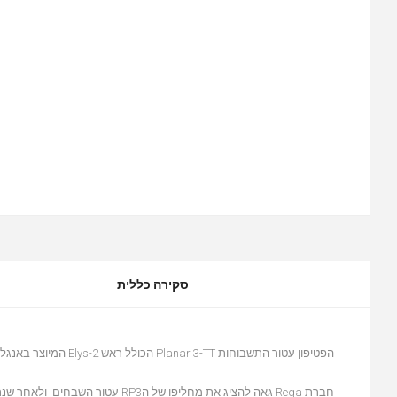
סקירה כללית
הפטיפון עטור התשבוחות Planar 3-TT הכולל
ראש Elys-2
המיוצר באנגליה בע
חברת Rega גאה להציג את מחליפו של הRP3 עטור השבחים, ולאחר שנתיים של פיתוח הוא מגיע לארץ.