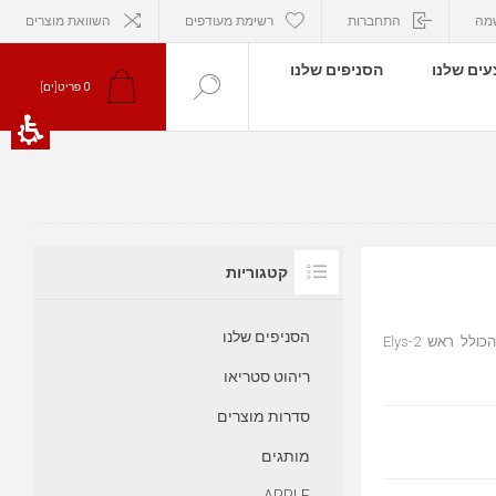
מה
התחברות
רשימת מעודפים
השוואת מוצרים
ים שלנו
הסניפים שלנו
0
פריט[ים]
קטגוריות
הסניפים שלנו
פטיפון Rega Planar 3-TT הפטיפון עטור התשבוחות Planar 3-TT הכולל ראש Elys-2
ריהוט סטריאו
סדרות מוצרים
מותגים