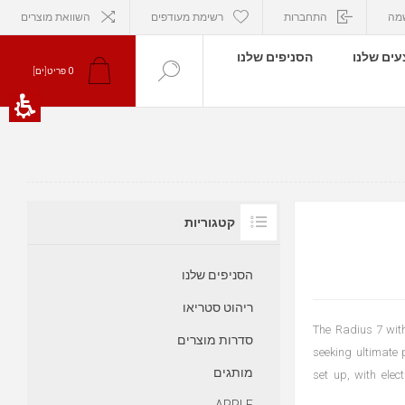
מה
התחברות
רשימת מעודפים
השוואת מוצרים
ים שלנו
הסניפים שלנו
פריט[ים]
0
קטגוריות
הסניפים שלנו
ריהוט סטריאו
The Radius 7 with
סדרות מוצרים
seeking ultimate 
מותגים
set up, with elec