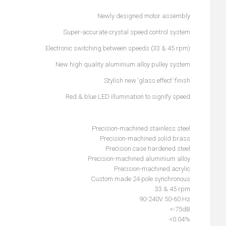
Newly designed motor assembly
Super-accurate crystal speed control system
Electronic switching between speeds (33 & 45 rpm)
New high quality aluminium alloy pulley system
Stylish new ‘glass effect’ finish
Red & blue LED illumination to signify speed
Precision-machined stainless steel
Precision-machined solid brass
Precision case hardened steel
Precision-machined aluminium alloy
Precision-machined acrylic
Custom made 24 pole synchronous
33 & 45 rpm
90-240V 50-60 Hz
<-75dB
<0.04%