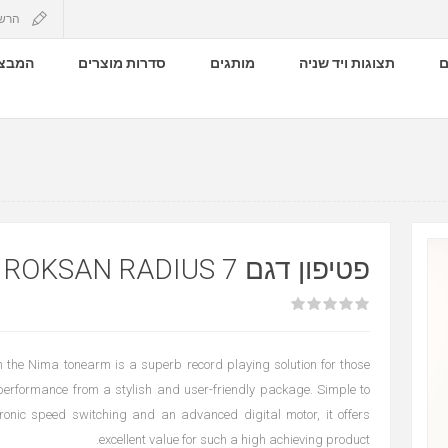
הרש
ם
תצוגות ויד שניה
מותגים
סדרות מוצרים
המבצע
פטיפון דגם ROKSAN RADIUS 7
 the Nima tonearm is a superb record playing solution for those
performance from a stylish and user-friendly package. Simple to
tronic speed switching and an advanced digital motor, it offers
excellent value for such a high achieving product.