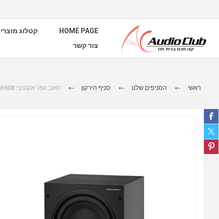
HOME PAGE
קטלוג מוצרי
צור קשר
ראשי
הסניפים שלנו
סניף הירקון
סאב וופר אקטיבי B&W ASW608