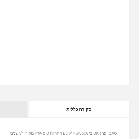
סקירה כללית
סאב וופר אקטיבי B&W ASW608 אחריות טופ אודיו מקורי ל3 שנים