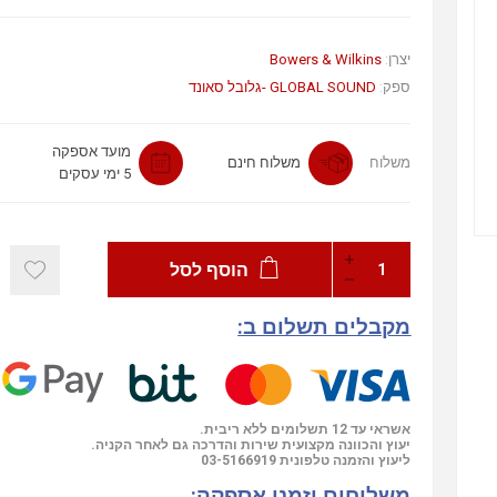
יצרן:
Bowers & Wilkins
ספק:
GLOBAL SOUND -גלובל סאונד
מועד אספקה
משלוח
משלוח חינם
5 ימי עסקים
הוסף לסל
מקבלים תשלום ב:
אשראי עד 12 תשלומים ללא ריבית.
יעוץ והכוונה מקצועית שירות והדרכה גם לאחר הקניה.
ליעוץ והזמנה טלפונית
03-5166919
משלוחים וזמני אספקה: