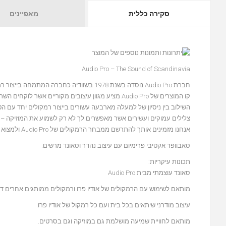
סקירה כללית
מאפיינים
Audio Pro – The Sound of Scandinavia
חברת Audio Pro נוסדה בשנת 1978 בשוודיה כחברה המתמחה בייצור רמקולים מוגברים ייחודיים.
קו המוצרים של Audio Pro מציע מגוון עיצובים מקוריים אשר לוקחים השראה מאסתטיקה הסקנדינבית, שהולמים כל חדר בבית.
השילוב בין ניסיון של למעלה מארבעה עשורים בייצור רמקולים יחד עם 
צלילים עמוקים ועשירים אשר מאפשרים לך לא רק לשמוע את המוזיקה – 
אנחנו מזמינים אותך להתרשם ממבחר הרמקולים של Audio Pro ולמצוא את הרמקול שמתאים במיוחד לך.
סאבוופר
אקטיבי
פרימיום עם עיצוב נהדר וסאונד מרשים.
תכונות עיקריות:
סאונד עוצמתי מבית Audio Pro
מותאם לשימוש עם הרמקולים של אודיו פרו ורמקולים ממותגים אחרים דרך כניסת RCA
עיצוב מודרני שיתאים בכל בית ועם כל רמקול של אודיו פרו.
מותאם לחוויית שמיעה מושלמת גם במוזיקה וגם בסרטים.