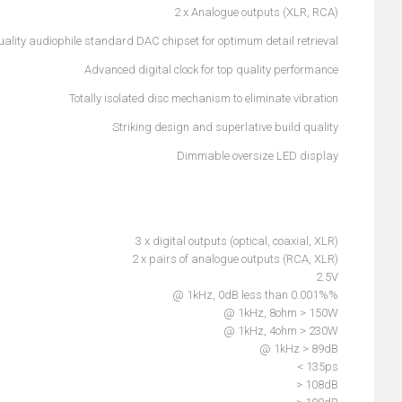
2 x Analogue outputs (XLR, RCA)
uality audiophile standard DAC chipset for optimum detail retrieval
Advanced digital clock for top quality performance
Totally isolated disc mechanism to eliminate vibration
Striking design and superlative build quality
Dimmable oversize LED display
3 x digital outputs (optical, coaxial, XLR)
2 x pairs of analogue outputs (RCA, XLR)
2.5V
@ 1kHz, 0dB less than 0.001%%
@ 1kHz, 8ohm > 150W
@ 1kHz, 4ohm > 230W
@ 1kHz > 89dB
< 135ps
> 108dB