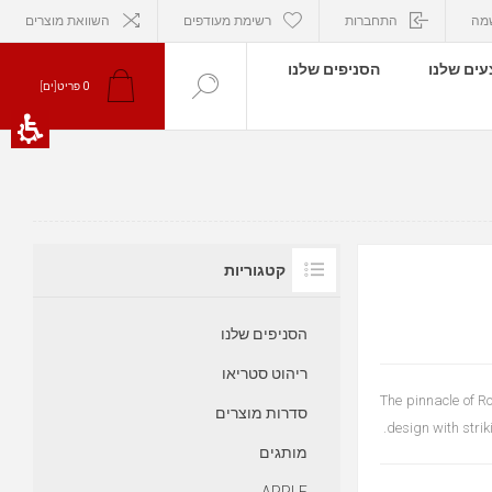
מה
התחברות
רשימת מעודפים
השוואת מוצרים
ים שלנו
הסניפים שלנו
0
פריט[ים]
קטגוריות
הסניפים שלנו
ריהוט סטריאו
The pinnacle of Ro
סדרות מוצרים
design with stri
מותגים