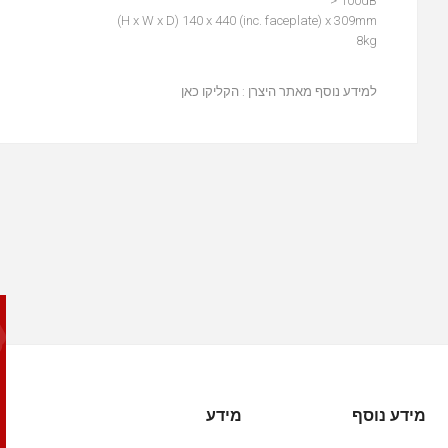
> 100dB
(H x W x D) 140 x 440 (inc. faceplate) x 309mm
8kg
למידע נוסף מאתר היצרן :
הקליקו כאן
מידע נוסף
מידע