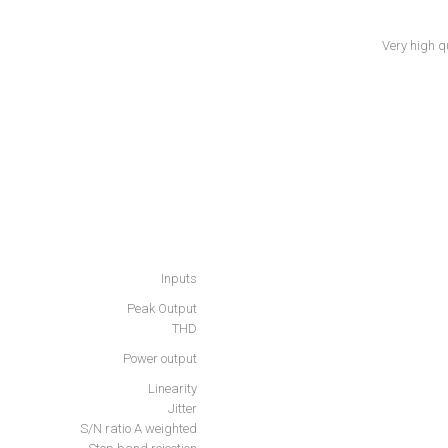
Very high q
Inputs
Peak Output
THD
Power output
Linearity
Jitter
S/N ratio A weighted