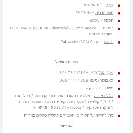
סאב
– “10 אלחוטי
טווח תדרים
– 28-20kHz
הספק
– 800W
כניסות
– HDMI-eARC • (2) HDMI • Bluetooth® • 3.5mm Analog •
Optical Digital
יציאות
-Subwoofer (RCA) Output
מידות ומשקל
מקרן קול
(ס”מ) – 121.9 * 7.3 * 8.6
סאבוופר
(ס”מ)- 36.8 * 47.1 * 36.8
משקל
– 9.98 ק”ג
כלול באריזה
– שלט עם תאורה מובנית וחיישן תזוזה, 2 כבלי מתח
1.5 מ’, 2 קליפים להתקנה על הקיר עם ברגים תואמים, תבנית
להתקנה על הקיר, 2 סוללות AAA, כבל HDMI 1.5 מ’
ניתן לתלייה על הקיר
? כן, האביזרים לתלייה כלולים באריזה
אחריות