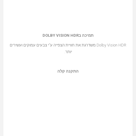
תמיכה בDOLBY VISION HDR
Dolby Vision HDR משדרגת את חוויית הצפייה ע”י צבעים עמוקים ועשירים
יותר.
התקנה קלה