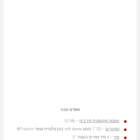
מפרט טכני
עוצמה אקוסטית מירבית
– 107dB
טוויטרים
– (3) “1 מסוג soft dome בטכנולוגיית שופר Tractrix®
מיד
– 4 מיד וופרים בקוטר “3