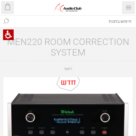
MEN220 ROOM CORRECTION
SYSTEM
ראשי