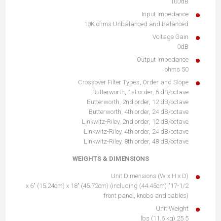
100dB
Input Impedance
10K ohms Unbalanced and Balanced
Voltage Gain
0dB
Output Impedance
50 ohms
Crossover Filter Types, Order and Slope
Butterworth, 1st order, 6 dB/octave
Butterworth, 2nd order, 12 dB/octave
Butterworth, 4th order, 24 dB/octave
Linkwitz-Riley, 2nd order, 12 dB/octave
Linkwitz-Riley, 4th order, 24 dB/octave
Linkwitz-Riley, 8th order, 48 dB/octave
WEIGHTS & DIMENSIONS
Unit Dimensions (W x H x D)
17-1/2" (44.45cm) x 6" (15.24cm) x 18" (45.72cm) (including
front panel, knobs and cables)
Unit Weight
25.5 lbs (11.6 kg)