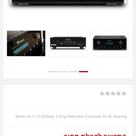
Works on 1/12 Octaves 2-Way Electronic Crossover for Bi-amping